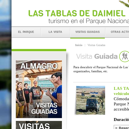
el parque
la visita
visitas guiadas
otras acti
Inicio
::
Visitas Guiadas
Para descubrir el Parque Nacional de Las 
organizados, familias, etc.
LAS TAB
vehícul
Cómoda 
Parque 
accesibl
Duració