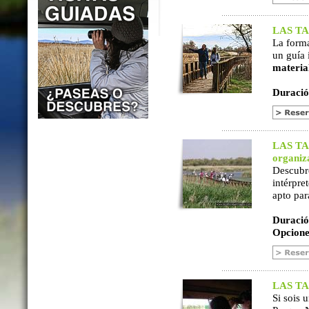
LAS TAB
La form
un guía 
materia
Duració
LAS TAB
organiz
Descubr
intérpre
apto par
Duració
Opcione
LAS TAB
Si sois 