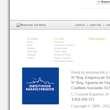
noticias
|
mapa web
|
con
El parque
La visita
Visitas guiadas
Fauna
Itinerarios
Flora
Centros de Visitantes
Historia
Accesibilidad
Hidrología
Como llegar
Geología
Normas de Visita
Audios
Tienda / Alquiler
Parte meteorológico
Portal de información y 
Nº Reg. Empresa de T
Nº Reg. Agencia de V
Cladium Asociados SL
C/ General Espartero 2
T.926 850 371
Copyright © 2000 - 2022.