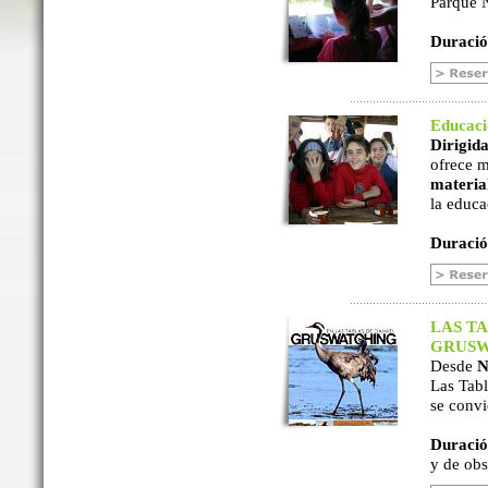
Parque N
Duració
Educac
Dirigida
ofrece m
material
la educa
Duració
LAS TA
GRUSW
Desde
N
Las Tabl
se convi
Duració
y de ob