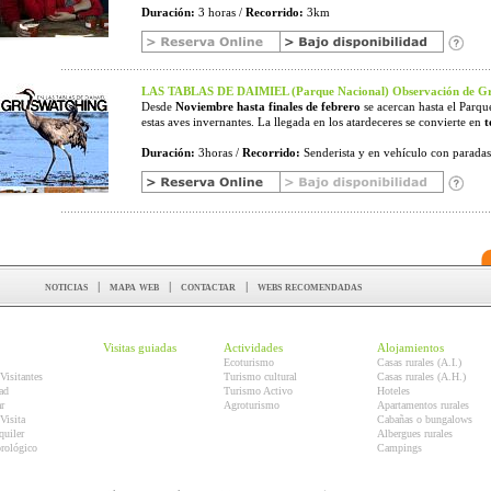
Duración:
3 horas /
Recorrido:
3km
LAS TABLAS DE DAIMIEL (Parque Nacional) Observación de
Desde
Noviembre hasta finales de febrero
se acercan hasta el Parqu
estas aves invernantes. La llegada en los atardeceres se convierte en
t
Duración:
3horas /
Recorrido:
Senderista y en vehículo con paradas 
noticias
|
mapa web
|
contactar
|
webs recomendadas
Visitas guiadas
Actividades
Alojamientos
Ecoturismo
Casas rurales (A.I.)
Visitantes
Turismo cultural
Casas rurales (A.H.)
ad
Turismo Activo
Hoteles
r
Agroturismo
Apartamentos rurales
Visita
Cabañas o bungalows
quiler
Albergues rurales
orológico
Campings