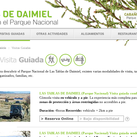
visitas guiadas
otras actividades
alojamientos
restauran
nicio
::
Visitas Guiadas
ra descubrir el Parque Nacional de Las Tablas de Daimiel, existen varias modalidades de visita, t
ganizados, familias, etc.
LAS TABLAS DE DAIMIEL (Parque Nacional) Visita guiada comb
Cómoda visita
en vehículo y a pie
. La experiencia más completa para
zonas de protección y áreas restringidas
no accesibles a pie.
Duración:
4horas
Recorrido:
vehículo + 2km a pie
LAS TABLAS DE DAIMIEL (Parque Nacional) Visita guiada sende