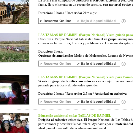
La forma más completa de
descubrir el Parque Nacional a pie
. Aco
fauna, flora e historia en un recorrido sencillo,
con material óptico 
Duración:
2 horas /
Recorrido:
2km a pie
LAS TABLAS DE DAIMIEL (Parque Nacional) Visita guiada para
Descubre el Parque Nacional Tablas de Daimiel
en grupo
, acompañad
conocer su fauna, flora, historia y problemática. Un recorrido apto pa
Duración:
2horas
Opciones de ampliación:
Molino de Molemocho, Laguna de Navase
LAS TABLAS DE DAIMIEL (Parque Nacional) Visita para Familia
Si sois un grupo de
familias con niños
esta es la mejor manera para d
pensada para todos y donde todos aprenden.
Duración:
2 horas /
Recorrido:
2,5km /
Actividad en exclusiva
Educación ambiental en las TABLAS DE DAIMIEL
Dirigida al colectivo educativo
. El Parque Nacional de Las Tablas d
para conocer y descubrir la naturaleza. Ayudados por el
material did
ideal para el desarrollo de la educación ambiental.