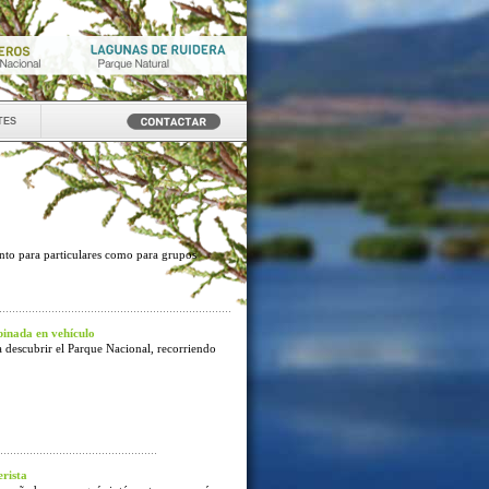
tes
anto para particulares como para grupos
inada en vehículo
 descubrir el Parque Nacional, recorriendo
rista