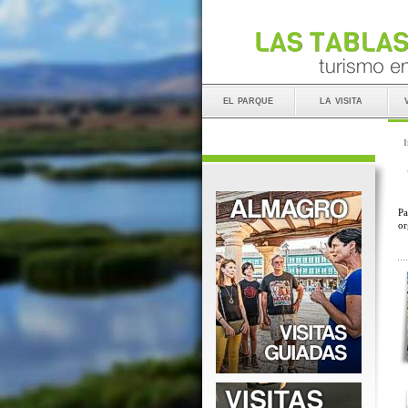
el parque
la visita
I
Pa
or