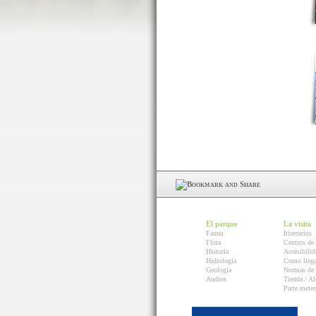
El parque
La visita
Fauna
Itinerarios
Flora
Centros de 
Historia
Accesibilid
Hidrología
Como llega
Geología
Normas de 
Audios
Tienda / Al
Parte mete