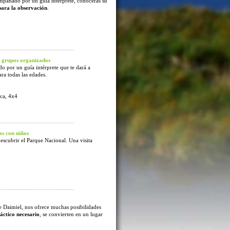
mpañado por un guía intérprete, conocerás su
para la observación
.
 grupos organizados
o por un guía intérprete que te dará a
ra todas las edades.
ca, 4x4
s con niños
escubrir el Parque Nacional. Una visita
e Daimiel, nos ofrece muchas posibilidades
áctico necesario
, se convierten en un lugar