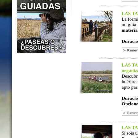
LAS TAB
La form
un guía 
materia
Duració
LAS TAB
organiz
Descubr
intérpre
apto par
Duració
Opcione
LAS TAB
Si sois 