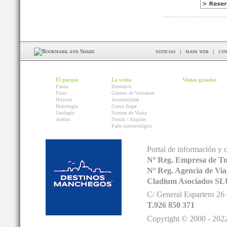
noticias
|
mapa web
|
con
El parque
La visita
Visitas guiadas
Fauna
Itinerarios
Flora
Centros de Visitantes
Historia
Accesibilidad
Hidrología
Como llegar
Geología
Normas de Visita
Audios
Tienda / Alquiler
Parte meteorológico
Portal de información y 
Nº Reg. Empresa de T
Nº Reg. Agencia de V
Cladium Asociados SL
C/ General Espartero 2
T.926 850 371
Copyright © 2000 - 2022.