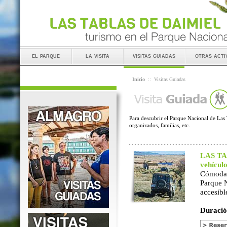
el parque
la visita
visitas guiadas
otras acti
Inicio
::
Visitas Guiadas
Para descubrir el Parque Nacional de Las 
organizados, familias, etc.
LAS TAB
vehícul
Cómoda 
Parque 
accesibl
Duració