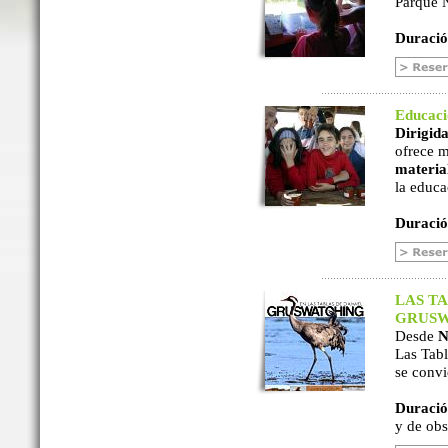
Parque N
Duració
Educac
Dirigida
ofrece m
material
la educa
Duració
LAS TA
GRUSW
Desde
N
Las Tabl
se convi
Duració
y de ob