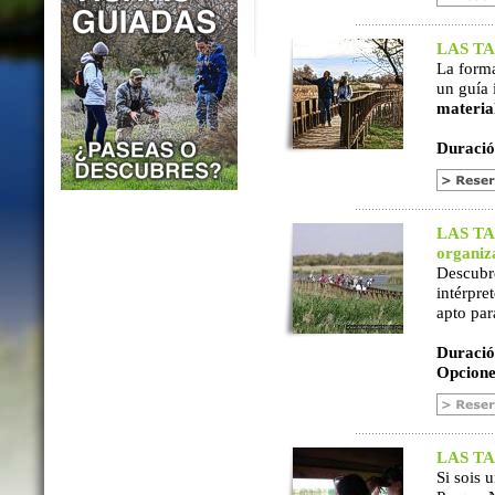
LAS TAB
La form
un guía 
materia
Duració
LAS TAB
organiz
Descubr
intérpre
apto par
Duració
Opcione
LAS TAB
Si sois 