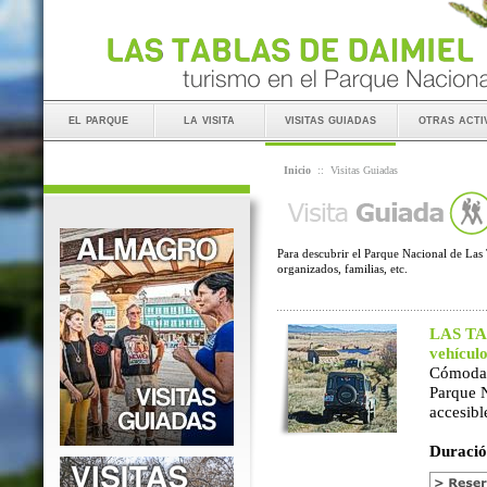
el parque
la visita
visitas guiadas
otras acti
Inicio
::
Visitas Guiadas
Para descubrir el Parque Nacional de Las 
organizados, familias, etc.
LAS TAB
vehícul
Cómoda 
Parque 
accesibl
Duració