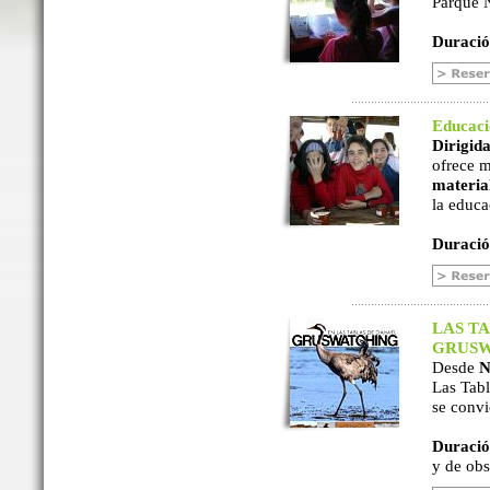
Parque N
Duració
Educac
Dirigida
ofrece m
material
la educa
Duració
LAS TA
GRUSW
Desde
N
Las Tabl
se convi
Duració
y de ob