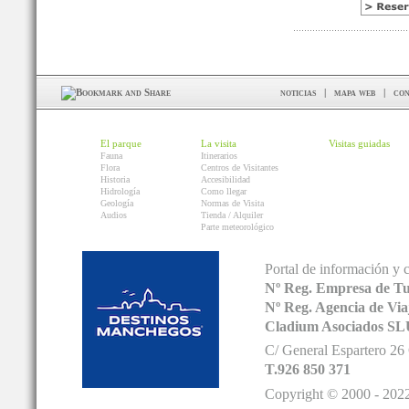
noticias
|
mapa web
|
con
El parque
La visita
Visitas guiadas
Fauna
Itinerarios
Flora
Centros de Visitantes
Historia
Accesibilidad
Hidrología
Como llegar
Geología
Normas de Visita
Audios
Tienda / Alquiler
Parte meteorológico
Portal de información y 
Nº Reg. Empresa de T
Nº Reg. Agencia de V
Cladium Asociados SL
C/ General Espartero 2
T.926 850 371
Copyright © 2000 - 2022.