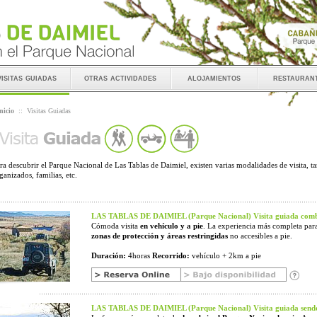
visitas guiadas
otras actividades
alojamientos
restauran
nicio
::
Visitas Guiadas
ra descubrir el Parque Nacional de Las Tablas de Daimiel, existen varias modalidades de visita, t
ganizados, familias, etc.
LAS TABLAS DE DAIMIEL (Parque Nacional) Visita guiada comb
Cómoda visita
en vehículo y a pie
. La experiencia más completa para
zonas de protección y áreas restringidas
no accesibles a pie.
Duración:
4horas
Recorrido:
vehículo + 2km a pie
LAS TABLAS DE DAIMIEL (Parque Nacional) Visita guiada sende