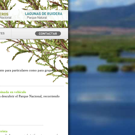
tes
anto para particulares como para grupos
inada en vehículo
 descubrir el Parque Nacional, recorriendo
rista