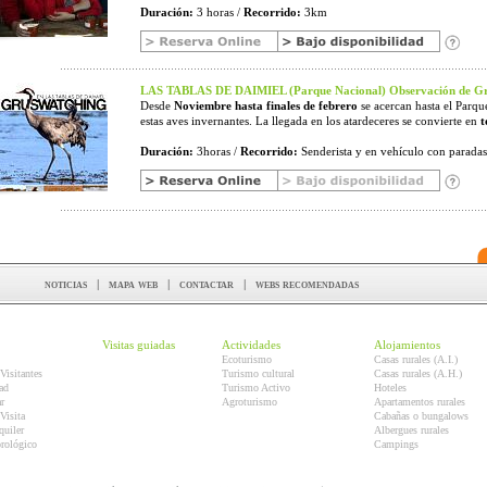
Duración:
3 horas /
Recorrido:
3km
LAS TABLAS DE DAIMIEL (Parque Nacional) Observación de
Desde
Noviembre hasta finales de febrero
se acercan hasta el Parqu
estas aves invernantes. La llegada en los atardeceres se convierte en
t
Duración:
3horas /
Recorrido:
Senderista y en vehículo con paradas 
noticias
|
mapa web
|
contactar
|
webs recomendadas
Visitas guiadas
Actividades
Alojamientos
Ecoturismo
Casas rurales (A.I.)
Visitantes
Turismo cultural
Casas rurales (A.H.)
ad
Turismo Activo
Hoteles
r
Agroturismo
Apartamentos rurales
Visita
Cabañas o bungalows
quiler
Albergues rurales
orológico
Campings