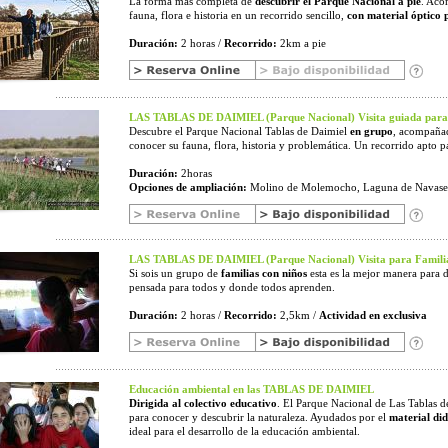
La forma más completa de
descubrir el Parque Nacional a pie
. Aco
fauna, flora e historia en un recorrido sencillo,
con material óptico 
Duración:
2 horas /
Recorrido:
2km a pie
LAS TABLAS DE DAIMIEL (Parque Nacional) Visita guiada para
Descubre el Parque Nacional Tablas de Daimiel
en grupo
, acompañad
conocer su fauna, flora, historia y problemática. Un recorrido apto pa
Duración:
2horas
Opciones de ampliación:
Molino de Molemocho, Laguna de Navase
LAS TABLAS DE DAIMIEL (Parque Nacional) Visita para Familia
Si sois un grupo de
familias con niños
esta es la mejor manera para d
pensada para todos y donde todos aprenden.
Duración:
2 horas /
Recorrido:
2,5km /
Actividad en exclusiva
Educación ambiental en las TABLAS DE DAIMIEL
Dirigida al colectivo educativo
. El Parque Nacional de Las Tablas d
para conocer y descubrir la naturaleza. Ayudados por el
material did
ideal para el desarrollo de la educación ambiental.