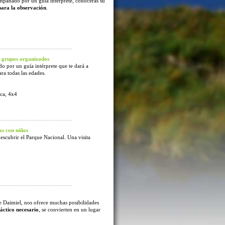
mpañado por un guía intérprete, conocerás su
para la observación
.
 grupos organizados
o por un guía intérprete que te dará a
ra todas las edades.
ca, 4x4
s con niños
escubrir el Parque Nacional. Una visita
e Daimiel, nos ofrece muchas posibilidades
áctico necesario
, se convierten en un lugar