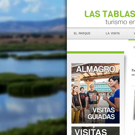
el parque
la visita
I
Pa
or