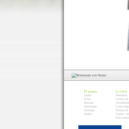
El parque
La visita
Fauna
Itinerarios
Flora
Centros de 
Historia
Accesibilid
Hidrología
Como llega
Geología
Normas de 
Audios
Tienda / Al
Parte mete