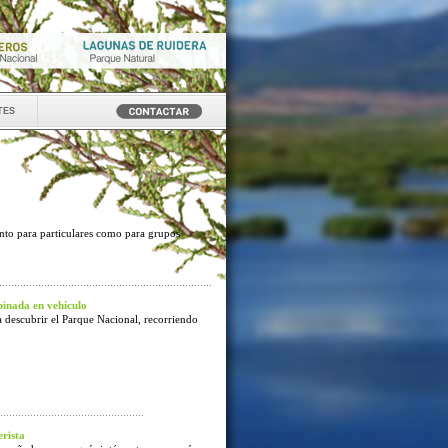
tes
anto para particulares como para grupos
inada en vehículo
 descubrir el Parque Nacional, recorriendo
rista