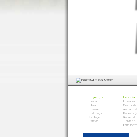
El parque
La visita
Fauna
Itinerarios
Flora
Centros de 
Historia
Accesibilid
Hidrología
Como llega
Geología
Normas de 
Audios
Tienda / Al
Parte mete