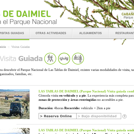
visitas guiadas
otras actividades
alojamientos
restauran
nicio
::
Visitas Guiadas
ra descubrir el Parque Nacional de Las Tablas de Daimiel, existen varias modalidades de visita, t
ganizados, familias, etc.
LAS TABLAS DE DAIMIEL (Parque Nacional) Visita guiada comb
Cómoda visita
en vehículo y a pie
. La experiencia más completa para
zonas de protección y áreas restringidas
no accesibles a pie.
Duración:
4horas
Recorrido:
vehículo + 2km a pie
LAS TABLAS DE DAIMIEL (Parque Nacional) Visita guiada sende