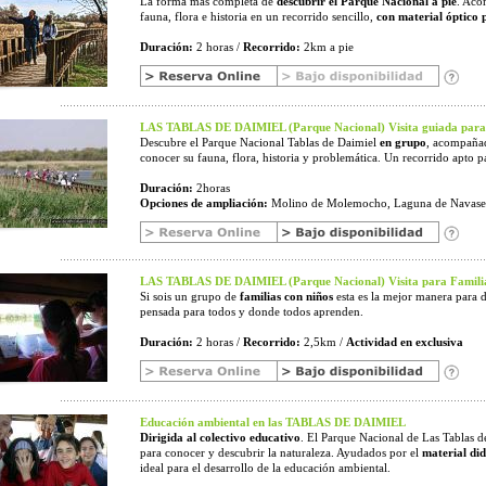
La forma más completa de
descubrir el Parque Nacional a pie
. Aco
fauna, flora e historia en un recorrido sencillo,
con material óptico 
Duración:
2 horas /
Recorrido:
2km a pie
LAS TABLAS DE DAIMIEL (Parque Nacional) Visita guiada para
Descubre el Parque Nacional Tablas de Daimiel
en grupo
, acompañad
conocer su fauna, flora, historia y problemática. Un recorrido apto pa
Duración:
2horas
Opciones de ampliación:
Molino de Molemocho, Laguna de Navase
LAS TABLAS DE DAIMIEL (Parque Nacional) Visita para Familia
Si sois un grupo de
familias con niños
esta es la mejor manera para d
pensada para todos y donde todos aprenden.
Duración:
2 horas /
Recorrido:
2,5km /
Actividad en exclusiva
Educación ambiental en las TABLAS DE DAIMIEL
Dirigida al colectivo educativo
. El Parque Nacional de Las Tablas d
para conocer y descubrir la naturaleza. Ayudados por el
material did
ideal para el desarrollo de la educación ambiental.