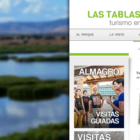
el parque
la visita
I
Pa
or