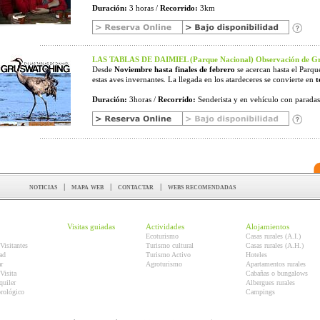
Duración:
3 horas /
Recorrido:
3km
LAS TABLAS DE DAIMIEL (Parque Nacional) Observación de
Desde
Noviembre hasta finales de febrero
se acercan hasta el Parqu
estas aves invernantes. La llegada en los atardeceres se convierte en
t
Duración:
3horas /
Recorrido:
Senderista y en vehículo con paradas 
noticias
|
mapa web
|
contactar
|
webs recomendadas
Visitas guiadas
Actividades
Alojamientos
Ecoturismo
Casas rurales (A.I.)
Visitantes
Turismo cultural
Casas rurales (A.H.)
ad
Turismo Activo
Hoteles
r
Agroturismo
Apartamentos rurales
Visita
Cabañas o bungalows
quiler
Albergues rurales
orológico
Campings