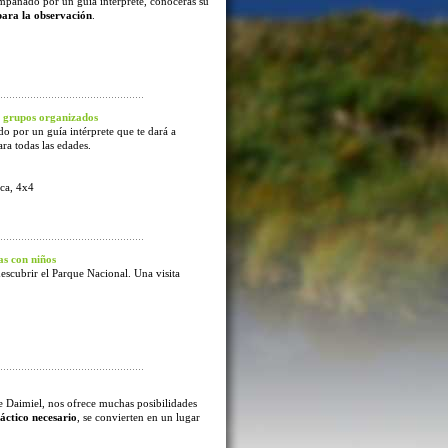
mpañado por un guía intérprete, conocerás su
para la observación
.
 grupos organizados
o por un guía intérprete que te dará a
ra todas las edades.
ca, 4x4
s con niños
escubrir el Parque Nacional. Una visita
e Daimiel, nos ofrece muchas posibilidades
áctico necesario
, se convierten en un lugar