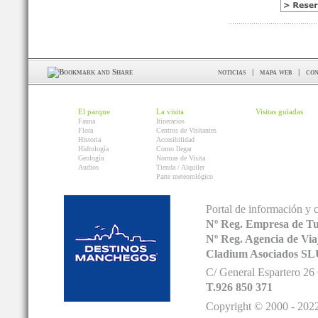
noticias
|
mapa web
|
con
El parque
La visita
Visitas guiadas
Fauna
Itinerarios
Flora
Centros de Visitantes
Historia
Accesibilidad
Hidrología
Como llegar
Geología
Normas de Visita
Audios
Tienda / Alquiler
Parte meteorológico
Portal de información y 
Nº Reg. Empresa de T
Nº Reg. Agencia de V
Cladium Asociados SL
C/ General Espartero 2
T.926 850 371
Copyright © 2000 - 2022.