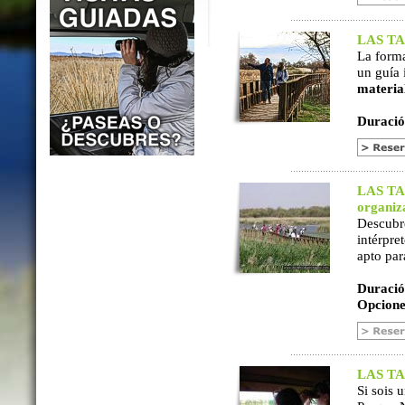
LAS TAB
La form
un guía 
materia
Duració
LAS TAB
organiz
Descubr
intérpre
apto par
Duració
Opcione
LAS TAB
Si sois 