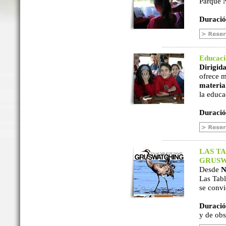
Parque N
Duració
Educac
Dirigida
ofrece m
material
la educa
Duració
LAS TA
GRUSW
Desde
N
Las Tabl
se convi
Duració
y de ob