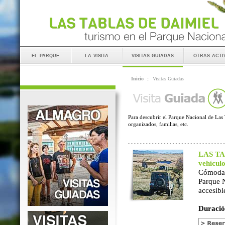
el parque
la visita
visitas guiadas
otras acti
Inicio
::
Visitas Guiadas
Para descubrir el Parque Nacional de Las 
organizados, familias, etc.
LAS TAB
vehícul
Cómoda 
Parque 
accesibl
Duració