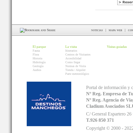
noticias
|
mapa web
|
con
El parque
La visita
Visitas guiadas
Fauna
Itinerarios
Flora
Centros de Visitantes
Historia
Accesibilidad
Hidrología
Como llegar
Geología
Normas de Visita
Audios
Tienda / Alquiler
Parte meteorológico
Portal de información y 
Nº Reg. Empresa de T
Nº Reg. Agencia de V
Cladium Asociados SL
C/ General Espartero 2
T.926 850 371
Copyright © 2000 - 2022.