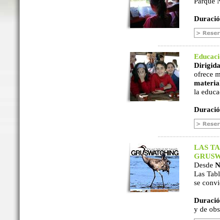
Parque N
Duració
Educac
Dirigida
ofrece m
material
la educa
Duració
LAS TA
GRUSW
Desde
N
Las Tabl
se convi
Duració
y de ob