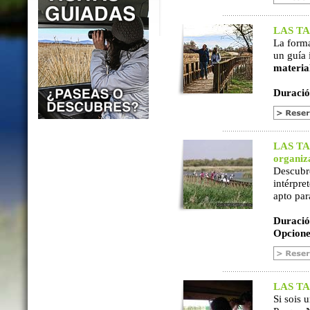
LAS TAB
La form
un guía 
materia
Duració
LAS TAB
organiz
Descubr
intérpre
apto par
Duració
Opcione
LAS TAB
Si sois 