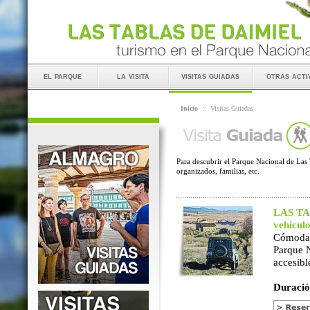
el parque
la visita
visitas guiadas
otras acti
Inicio
::
Visitas Guiadas
Para descubrir el Parque Nacional de Las 
organizados, familias, etc.
LAS TAB
vehícul
Cómoda 
Parque 
accesibl
Duració