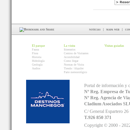
noticias
|
mapa web
|
con
El parque
La visita
Visitas guiadas
Fauna
Itinerarios
Flora
Centros de Visitantes
Historia
Accesibilidad
Hidrología
Como llegar
Geología
Normas de Visita
Audios
Tienda / Alquiler
Parte meteorológico
Portal de información y 
Nº Reg. Empresa de T
Nº Reg. Agencia de V
Cladium Asociados SL
C/ General Espartero 2
T.926 850 371
Copyright © 2000 - 2022.