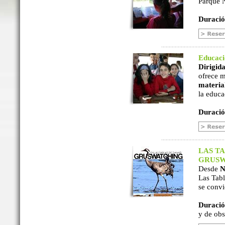
Parque N
Duració
Educac
Dirigida
ofrece m
material
la educa
Duració
LAS TA
GRUSW
Desde
N
Las Tabl
se convi
Duració
y de ob