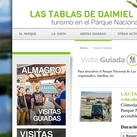
el parque
la visita
visitas guiadas
otras acti
Inicio
::
Visitas Guiadas
Para descubrir el Parque Nacional de Las 
organizados, familias, etc.
LAS TAB
vehícul
Cómoda 
Parque 
accesibl
Duració