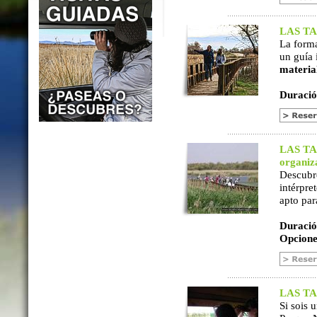
LAS TAB
La form
un guía 
materia
Duració
LAS TAB
organiz
Descubr
intérpre
apto par
Duració
Opcione
LAS TAB
Si sois 