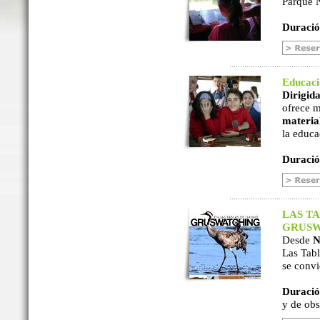
Parque N
Duració
Educac
Dirigida
ofrece m
material
la educa
Duració
LAS TA
GRUSW
Desde
N
Las Tabl
se convi
Duració
y de ob