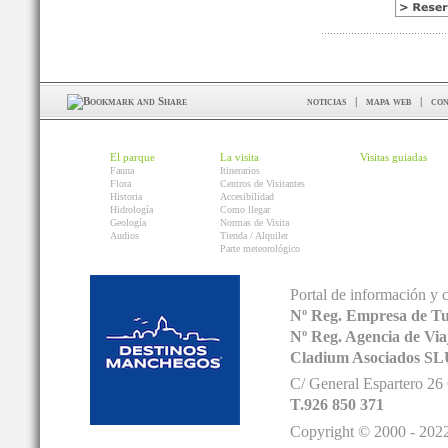
noticias
|
mapa web
|
con
El parque
La visita
Visitas guiadas
Fauna
Itinerarios
Flora
Centros de Visitantes
Historia
Accesibilidad
Hidrología
Como llegar
Geología
Normas de Visita
Audios
Tienda / Alquiler
Parte meteorológico
Portal de información y 
Nº Reg. Empresa de T
Nº Reg. Agencia de V
Cladium Asociados SL
C/ General Espartero 2
T.926 850 371
Copyright © 2000 - 2022.