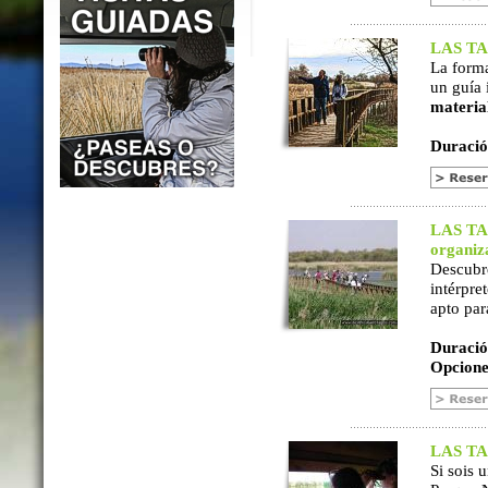
LAS TAB
La form
un guía 
materia
Duració
LAS TAB
organiz
Descubr
intérpre
apto par
Duració
Opcione
LAS TAB
Si sois 