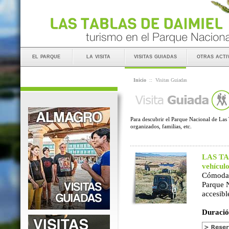
el parque
la visita
visitas guiadas
otras acti
Inicio
::
Visitas Guiadas
Para descubrir el Parque Nacional de Las 
organizados, familias, etc.
LAS TAB
vehícul
Cómoda 
Parque 
accesibl
Duració