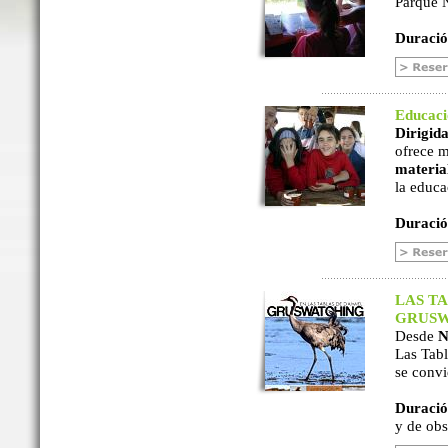
Parque N
Duració
Educac
Dirigida
ofrece m
material
la educa
Duració
LAS TA
GRUSW
Desde
N
Las Tabl
se convi
Duració
y de ob