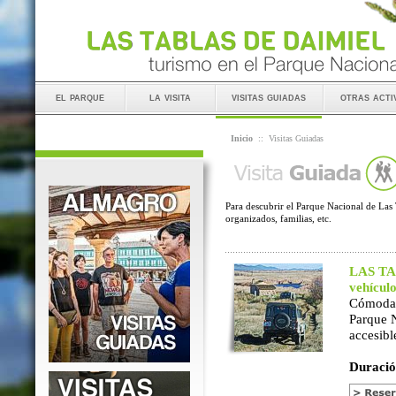
el parque
la visita
visitas guiadas
otras acti
Inicio
::
Visitas Guiadas
Para descubrir el Parque Nacional de Las 
organizados, familias, etc.
LAS TAB
vehícul
Cómoda 
Parque 
accesibl
Duració