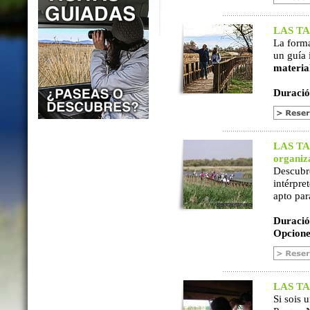
LAS TAB
La form
un guía 
materia
Duració
LAS TAB
organiz
Descubr
intérpre
apto par
Duració
Opcione
LAS TAB
Si sois 