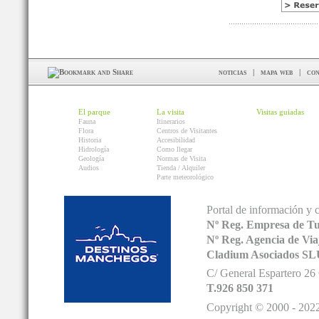
noticias
|
mapa web
|
con
El parque
La visita
Visitas guiadas
Fauna
Itinerarios
Flora
Centros de Visitantes
Historia
Accesibilidad
Hidrología
Como llegar
Geología
Normas de Visita
Audios
Tienda / Alquiler
Parte meteorológico
Portal de información y 
Nº Reg. Empresa de T
Nº Reg. Agencia de V
Cladium Asociados SL
C/ General Espartero 2
T.926 850 371
Copyright © 2000 - 2022.