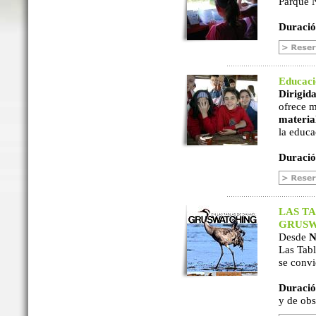
Parque N
Duració
Educac
Dirigida
ofrece m
material
la educa
Duració
LAS TA
GRUSW
Desde
N
Las Tabl
se convi
Duració
y de ob