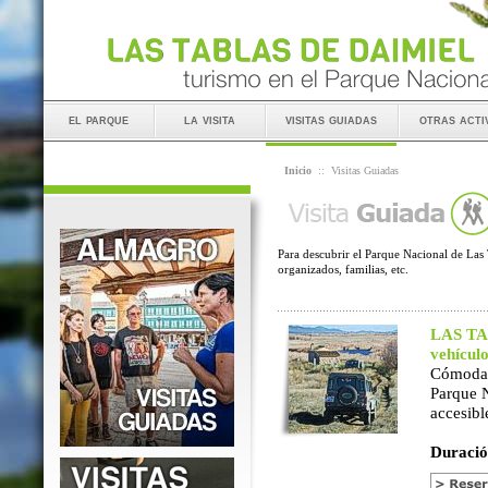
el parque
la visita
visitas guiadas
otras acti
Inicio
::
Visitas Guiadas
Para descubrir el Parque Nacional de Las 
organizados, familias, etc.
LAS TAB
vehícul
Cómoda 
Parque 
accesibl
Duració