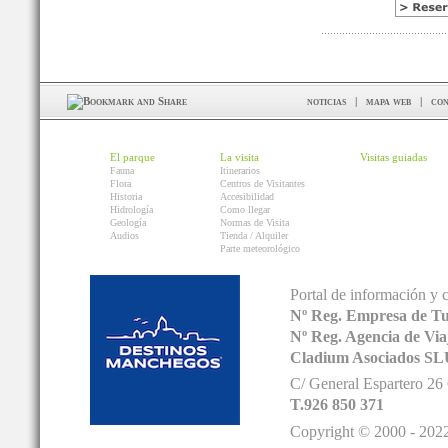
noticias
|
mapa web
|
con
El parque
La visita
Visitas guiadas
Fauna
Itinerarios
Flora
Centros de Visitantes
Historia
Accesibilidad
Hidrología
Como llegar
Geología
Normas de Visita
Audios
Tienda / Alquiler
Parte meteorológico
Portal de información y 
Nº Reg. Empresa de T
Nº Reg. Agencia de V
Cladium Asociados SL
C/ General Espartero 2
T.926 850 371
Copyright © 2000 - 2022.