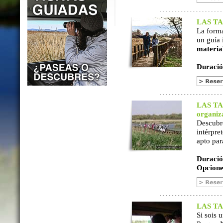
LAS TAB
La form
un guía 
materia
Duració
LAS TAB
organiz
Descubr
intérpre
apto par
Duració
Opcione
LAS TAB
Si sois 