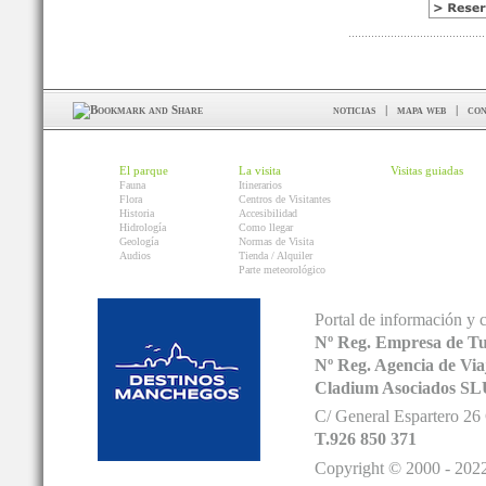
noticias
|
mapa web
|
con
El parque
La visita
Visitas guiadas
Fauna
Itinerarios
Flora
Centros de Visitantes
Historia
Accesibilidad
Hidrología
Como llegar
Geología
Normas de Visita
Audios
Tienda / Alquiler
Parte meteorológico
Portal de información y 
Nº Reg. Empresa de T
Nº Reg. Agencia de V
Cladium Asociados SL
C/ General Espartero 2
T.926 850 371
Copyright © 2000 - 2022.