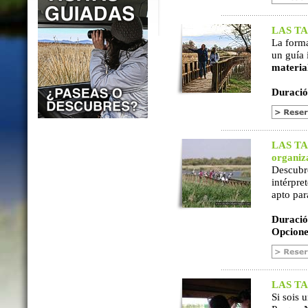
LAS TAB
La form
un guía 
materia
Duració
LAS TAB
organiz
Descubr
intérpre
apto par
Duració
Opcione
LAS TAB
Si sois 