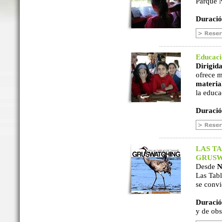
Parque N
Duració
Educac
Dirigida
ofrece m
material
la educa
Duració
LAS TA
GRUSW
Desde
N
Las Tabl
se convi
Duració
y de ob