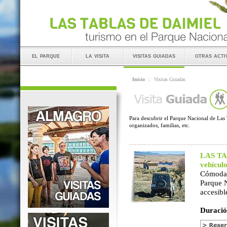
el parque
la visita
visitas guiadas
otras acti
Inicio
::
Visitas Guiadas
Para descubrir el Parque Nacional de Las 
organizados, familias, etc.
LAS TAB
vehícul
Cómoda 
Parque 
accesibl
Duració