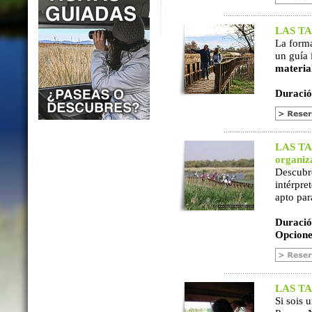
LAS TAB
La form
un guía 
materia
Duració
LAS TAB
organiz
Descubr
intérpre
apto par
Duració
Opcione
LAS TAB
Si sois 