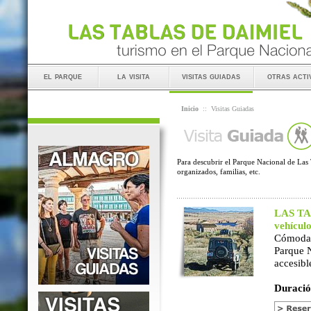
el parque
la visita
visitas guiadas
otras acti
Inicio
::
Visitas Guiadas
Para descubrir el Parque Nacional de Las 
organizados, familias, etc.
LAS TAB
vehícul
Cómoda 
Parque 
accesibl
Duració