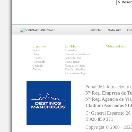
noticias
|
mapa web
|
con
El parque
La visita
Visitas guiadas
Fauna
Itinerarios
Flora
Centros de Visitantes
Historia
Accesibilidad
Hidrología
Como llegar
Geología
Normas de Visita
Audios
Tienda / Alquiler
Parte meteorológico
Portal de información y 
Nº Reg. Empresa de T
Nº Reg. Agencia de V
Cladium Asociados SL
C/ General Espartero 2
T.926 850 371
Copyright © 2000 - 2022.