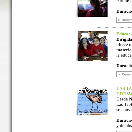
Parque N
Duració
Educac
Dirigida
ofrece m
material
la educa
Duració
LAS TA
GRUSW
Desde
N
Las Tabl
se convi
Duració
y de ob