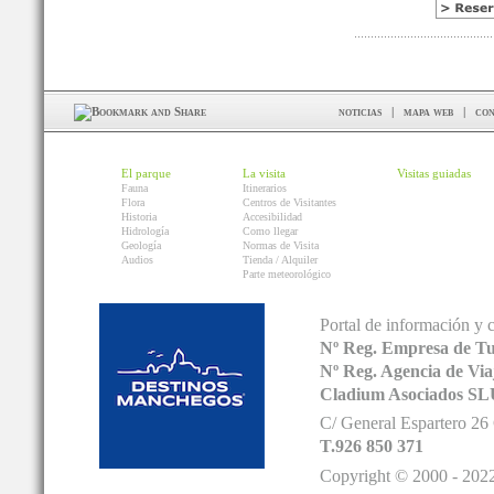
noticias
|
mapa web
|
con
El parque
La visita
Visitas guiadas
Fauna
Itinerarios
Flora
Centros de Visitantes
Historia
Accesibilidad
Hidrología
Como llegar
Geología
Normas de Visita
Audios
Tienda / Alquiler
Parte meteorológico
Portal de información y 
Nº Reg. Empresa de T
Nº Reg. Agencia de V
Cladium Asociados SL
C/ General Espartero 2
T.926 850 371
Copyright © 2000 - 2022.