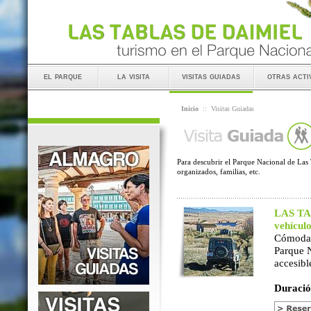
el parque
la visita
visitas guiadas
otras acti
Inicio
::
Visitas Guiadas
Para descubrir el Parque Nacional de Las 
organizados, familias, etc.
LAS TAB
vehícul
Cómoda 
Parque 
accesibl
Duració