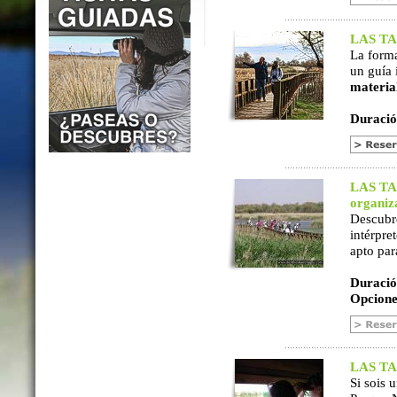
LAS TAB
La form
un guía 
materia
Duració
LAS TAB
organiz
Descubr
intérpre
apto par
Duració
Opcione
LAS TAB
Si sois 