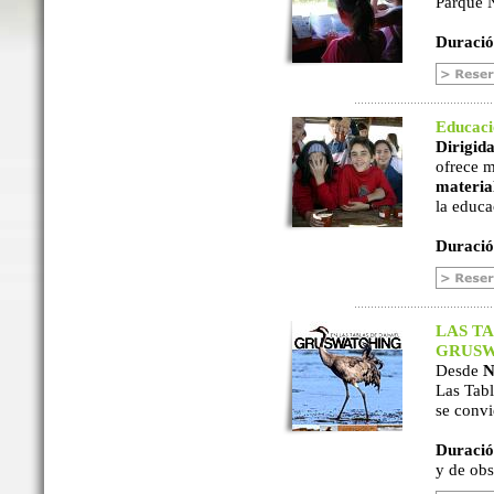
Parque N
Duració
Educac
Dirigida
ofrece m
material
la educa
Duració
LAS TA
GRUSW
Desde
N
Las Tabl
se convi
Duració
y de ob