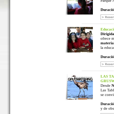
Parque N
Duració
Educac
Dirigida
ofrece m
material
la educa
Duració
LAS TA
GRUSW
Desde
N
Las Tabl
se convi
Duració
y de ob