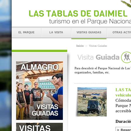
el parque
la visita
visitas guiadas
otras acti
Inicio
::
Visitas Guiadas
Para descubrir el Parque Nacional de Las 
organizados, familias, etc.
LAS TAB
vehícul
Cómoda 
Parque 
accesibl
Duració