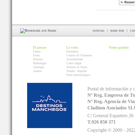
noticias
|
mapa web
|
con
El parque
La visita
Visitas guiadas
Fauna
Itinerarios
Flora
Centros de Visitantes
Historia
Accesibilidad
Hidrología
Como llegar
Geología
Normas de Visita
Audios
Tienda / Alquiler
Parte meteorológico
Portal de información y 
Nº Reg. Empresa de T
Nº Reg. Agencia de V
Cladium Asociados SL
C/ General Espartero 2
T.926 850 371
Copyright © 2000 - 2022.