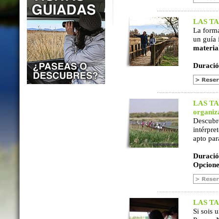
LAS TAB
La form
un guía 
materia
Duració
LAS TAB
organiz
Descubr
intérpre
apto par
Duració
Opcione
LAS TAB
Si sois 