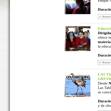
Parque N
Duració
Educac
Dirigida
ofrece m
material
la educa
Duració
LAS TA
GRUSW
Desde
N
Las Tabl
se convi
Duració
y de ob