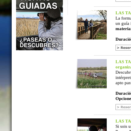
LAS TAB
La form
un guía 
materia
Duració
LAS TAB
organiz
Descubr
intérpre
apto par
Duració
Opcione
LAS TAB
Si sois 