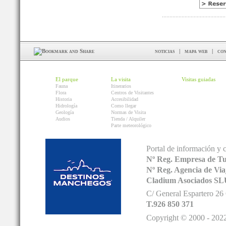
noticias
|
mapa web
|
con
El parque
La visita
Visitas guiadas
Fauna
Itinerarios
Flora
Centros de Visitantes
Historia
Accesibilidad
Hidrología
Como llegar
Geología
Normas de Visita
Audios
Tienda / Alquiler
Parte meteorológico
Portal de información y 
Nº Reg. Empresa de T
Nº Reg. Agencia de V
Cladium Asociados SL
C/ General Espartero 2
T.926 850 371
Copyright © 2000 - 2022.