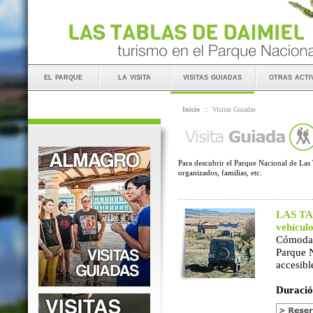
el parque
la visita
visitas guiadas
otras acti
Inicio
::
Visitas Guiadas
Para descubrir el Parque Nacional de Las 
organizados, familias, etc.
LAS TAB
vehícul
Cómoda 
Parque 
accesibl
Duració