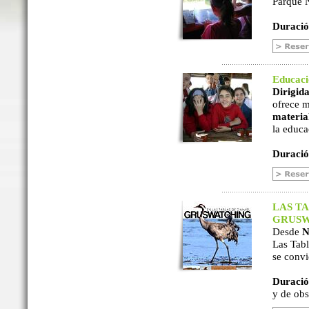
Parque N
Duració
Educac
Dirigida
ofrece m
material
la educa
Duració
LAS TA
GRUSW
Desde
N
Las Tabl
se convi
Duració
y de ob