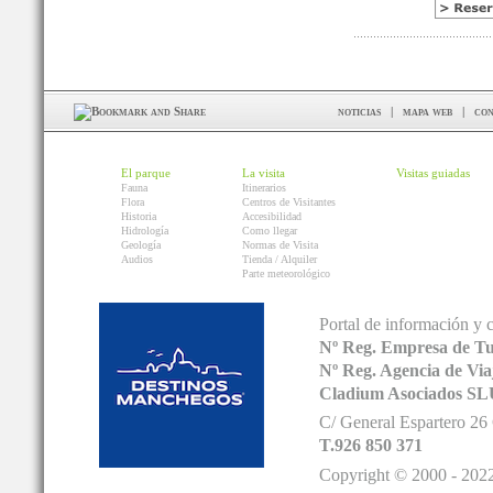
noticias
|
mapa web
|
con
El parque
La visita
Visitas guiadas
Fauna
Itinerarios
Flora
Centros de Visitantes
Historia
Accesibilidad
Hidrología
Como llegar
Geología
Normas de Visita
Audios
Tienda / Alquiler
Parte meteorológico
Portal de información y 
Nº Reg. Empresa de T
Nº Reg. Agencia de V
Cladium Asociados SL
C/ General Espartero 2
T.926 850 371
Copyright © 2000 - 2022.