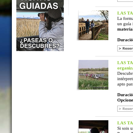
LAS TAB
La form
un guía 
materia
Duració
LAS TAB
organiz
Descubr
intérpre
apto par
Duració
Opcione
LAS TAB
Si sois 