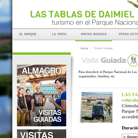
el parque
la visita
visitas guiadas
otras acti
Inicio
::
Visitas Guiadas
Para descubrir el Parque Nacional de Las 
organizados, familias, etc.
LAS TAB
vehícul
Cómoda 
Parque 
accesibl
Duració