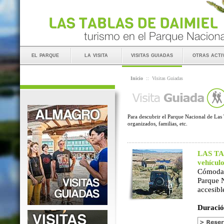
el parque
la visita
visitas guiadas
otras acti
Inicio
::
Visitas Guiadas
Para descubrir el Parque Nacional de Las 
organizados, familias, etc.
LAS TAB
vehícul
Cómoda 
Parque 
accesibl
Duració