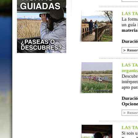
LAS TAB
La form
un guía 
materia
Duració
LAS TAB
organiz
Descubr
intérpre
apto par
Duració
Opcione
LAS TAB
Si sois 