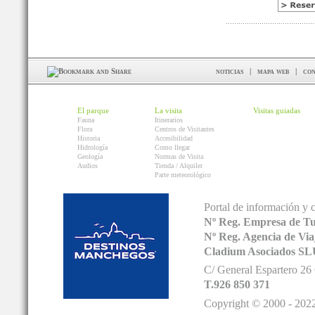
noticias
|
mapa web
|
con
El parque
La visita
Visitas guiadas
Fauna
Itinerarios
Flora
Centros de Visitantes
Historia
Accesibilidad
Hidrología
Como llegar
Geología
Normas de Visita
Audios
Tienda / Alquiler
Parte meteorológico
Portal de información y 
Nº Reg. Empresa de T
Nº Reg. Agencia de V
Cladium Asociados SL
C/ General Espartero 2
T.926 850 371
Copyright © 2000 - 2022.