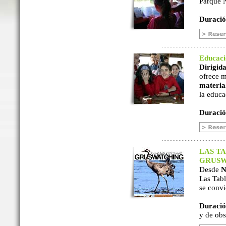
Parque N
Duració
Educac
Dirigida
ofrece m
material
la educa
Duració
LAS TA
GRUSW
Desde
N
Las Tabl
se convi
Duració
y de ob