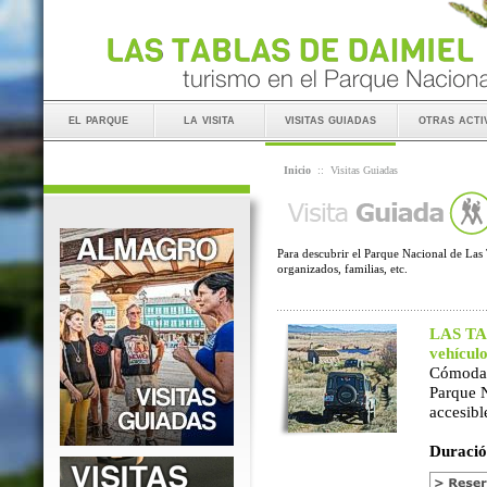
el parque
la visita
visitas guiadas
otras acti
Inicio
::
Visitas Guiadas
Para descubrir el Parque Nacional de Las 
organizados, familias, etc.
LAS TAB
vehícul
Cómoda 
Parque 
accesibl
Duració