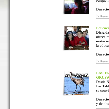
Parque N
Duració
Educac
Dirigida
ofrece m
material
la educa
Duració
LAS TA
GRUSW
Desde
N
Las Tabl
se convi
Duració
y de ob