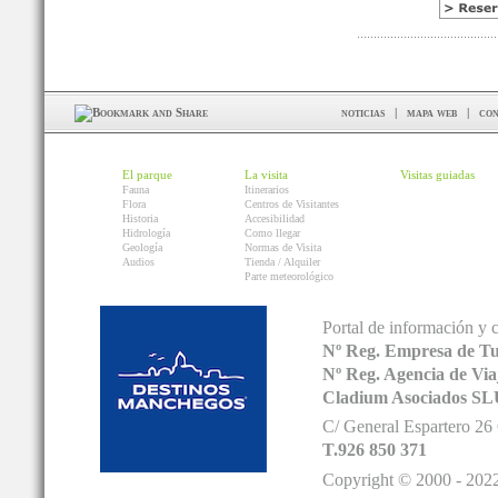
noticias
|
mapa web
|
con
El parque
La visita
Visitas guiadas
Fauna
Itinerarios
Flora
Centros de Visitantes
Historia
Accesibilidad
Hidrología
Como llegar
Geología
Normas de Visita
Audios
Tienda / Alquiler
Parte meteorológico
Portal de información y 
Nº Reg. Empresa de T
Nº Reg. Agencia de V
Cladium Asociados SL
C/ General Espartero 2
T.926 850 371
Copyright © 2000 - 2022.