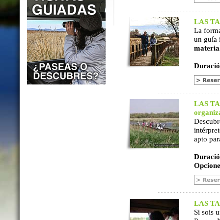
LAS TAB
La form
un guía 
materia
Duració
LAS TAB
organiz
Descubr
intérpre
apto par
Duració
Opcione
LAS TAB
Si sois 