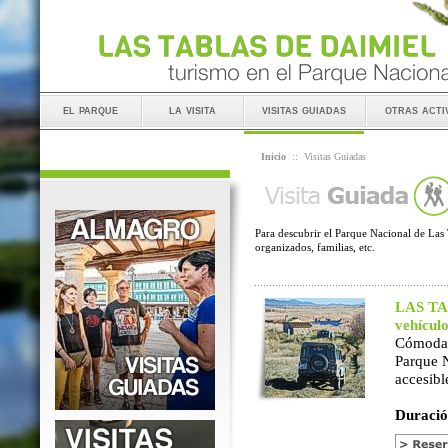
el parque
la visita
visitas guiadas
otras acti
Inicio
::
Visitas Guiadas
Para descubrir el Parque Nacional de Las 
organizados, familias, etc.
LAS TAB
vehícul
Cómoda 
Parque 
accesibl
Duració