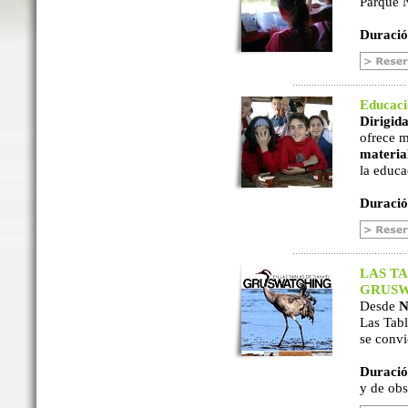
Parque N
Duració
Educac
Dirigida
ofrece m
material
la educa
Duració
LAS TA
GRUSW
Desde
N
Las Tabl
se convi
Duració
y de ob