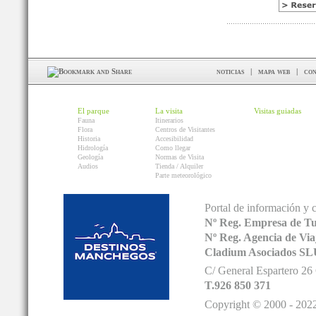
noticias
|
mapa web
|
con
El parque
La visita
Visitas guiadas
Fauna
Itinerarios
Flora
Centros de Visitantes
Historia
Accesibilidad
Hidrología
Como llegar
Geología
Normas de Visita
Audios
Tienda / Alquiler
Parte meteorológico
Portal de información y 
Nº Reg. Empresa de T
Nº Reg. Agencia de V
Cladium Asociados SL
C/ General Espartero 2
T.926 850 371
Copyright © 2000 - 2022.