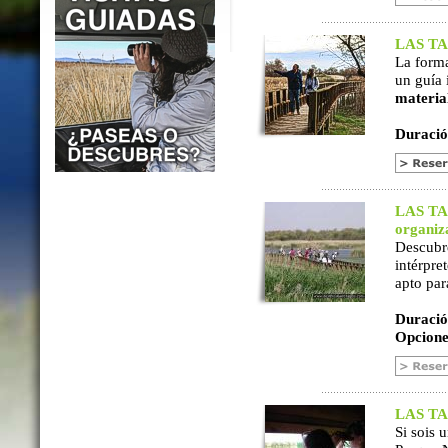
LAS TAB
La form
un guía 
materia
Duració
LAS TAB
organiz
Descubr
intérpre
apto par
Duració
Opcione
LAS TAB
Si sois 