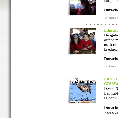
Parque N
Duració
Educac
Dirigida
ofrece m
material
la educa
Duració
LAS TA
GRUSW
Desde
N
Las Tabl
se convi
Duració
y de ob