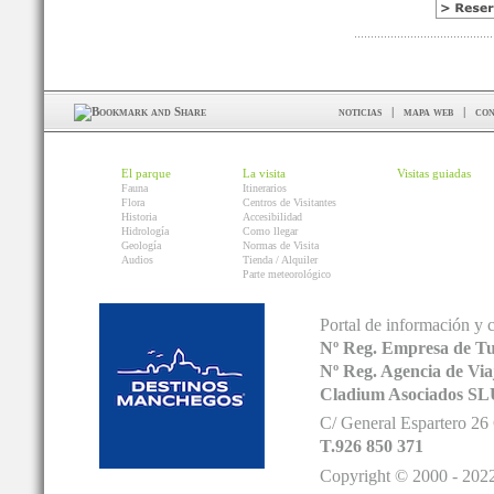
noticias
|
mapa web
|
con
El parque
La visita
Visitas guiadas
Fauna
Itinerarios
Flora
Centros de Visitantes
Historia
Accesibilidad
Hidrología
Como llegar
Geología
Normas de Visita
Audios
Tienda / Alquiler
Parte meteorológico
Portal de información y 
Nº Reg. Empresa de T
Nº Reg. Agencia de V
Cladium Asociados SL
C/ General Espartero 2
T.926 850 371
Copyright © 2000 - 2022.