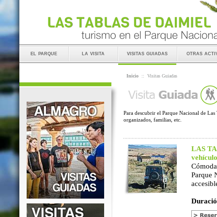
el parque
la visita
visitas guiadas
otras acti
Inicio
::
Visitas Guiadas
Para descubrir el Parque Nacional de Las 
organizados, familias, etc.
LAS TAB
vehícul
Cómoda 
Parque 
accesibl
Duració