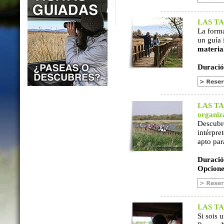
LAS TAB
La form
un guía 
materia
Duració
LAS TAB
organiz
Descubr
intérpre
apto par
Duració
Opcione
LAS TAB
Si sois 