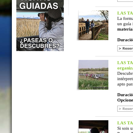
LAS TAB
La form
un guía 
materia
Duració
LAS TAB
organiz
Descubr
intérpre
apto par
Duració
Opcione
LAS TAB
Si sois 