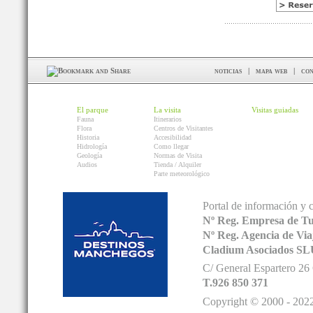
noticias
|
mapa web
|
con
El parque
La visita
Visitas guiadas
Fauna
Itinerarios
Flora
Centros de Visitantes
Historia
Accesibilidad
Hidrología
Como llegar
Geología
Normas de Visita
Audios
Tienda / Alquiler
Parte meteorológico
Portal de información y 
Nº Reg. Empresa de T
Nº Reg. Agencia de V
Cladium Asociados SL
C/ General Espartero 2
T.926 850 371
Copyright © 2000 - 2022.