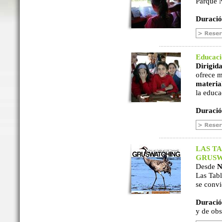
Parque N
Duració
Educac
Dirigida
ofrece m
material
la educa
Duració
LAS TA
GRUSW
Desde
N
Las Tabl
se convi
Duració
y de ob