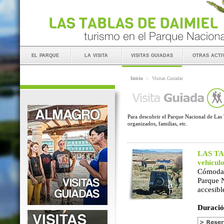
el parque
la visita
visitas guiadas
otras acti
Inicio
::
Visitas Guiadas
Para descubrir el Parque Nacional de Las 
organizados, familias, etc.
LAS TAB
vehícul
Cómoda 
Parque 
accesibl
Duració