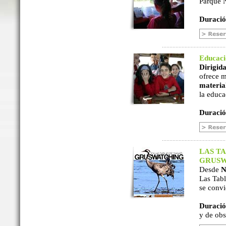
Parque N
Duració
Educac
Dirigida
ofrece m
material
la educa
Duració
LAS TA
GRUSW
Desde
N
Las Tabl
se convi
Duració
y de ob