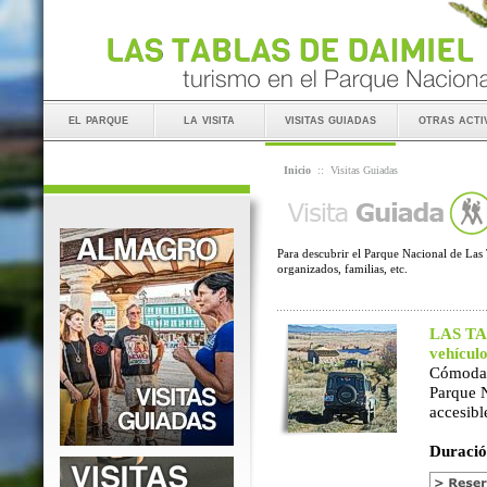
el parque
la visita
visitas guiadas
otras acti
Inicio
::
Visitas Guiadas
Para descubrir el Parque Nacional de Las 
organizados, familias, etc.
LAS TAB
vehícul
Cómoda 
Parque 
accesibl
Duració