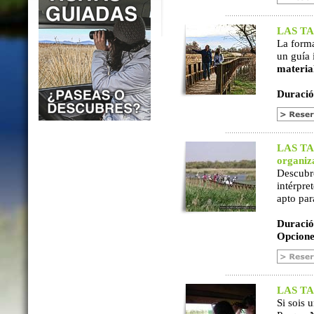
LAS TAB
La form
un guía 
materia
Duració
LAS TAB
organiz
Descubr
intérpre
apto par
Duració
Opcione
LAS TAB
Si sois 