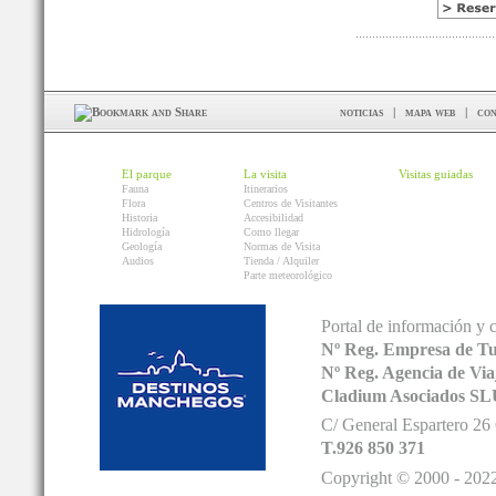
noticias
|
mapa web
|
con
El parque
La visita
Visitas guiadas
Fauna
Itinerarios
Flora
Centros de Visitantes
Historia
Accesibilidad
Hidrología
Como llegar
Geología
Normas de Visita
Audios
Tienda / Alquiler
Parte meteorológico
Portal de información y 
Nº Reg. Empresa de T
Nº Reg. Agencia de V
Cladium Asociados SL
C/ General Espartero 2
T.926 850 371
Copyright © 2000 - 2022.