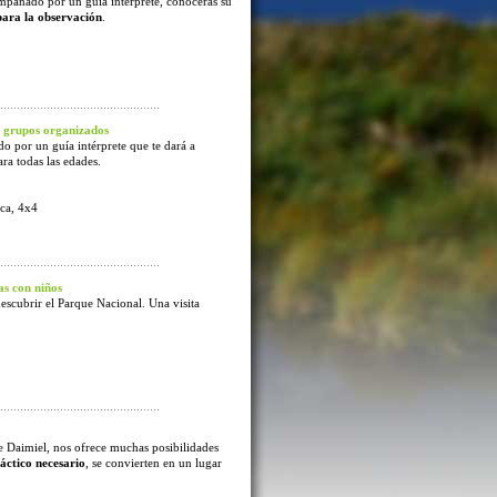
mpañado por un guía intérprete, conocerás su
para la observación
.
 grupos organizados
o por un guía intérprete que te dará a
ra todas las edades.
ca, 4x4
s con niños
escubrir el Parque Nacional. Una visita
e Daimiel, nos ofrece muchas posibilidades
áctico necesario
, se convierten en un lugar