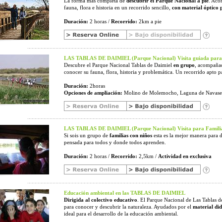
La forma más completa de
descubrir el Parque Nacional a pie
. Aco
fauna, flora e historia en un recorrido sencillo,
con material óptico 
Duración:
2 horas /
Recorrido:
2km a pie
LAS TABLAS DE DAIMIEL (Parque Nacional) Visita guiada para
Descubre el Parque Nacional Tablas de Daimiel
en grupo
, acompañad
conocer su fauna, flora, historia y problemática. Un recorrido apto pa
Duración:
2horas
Opciones de ampliación:
Molino de Molemocho, Laguna de Navase
LAS TABLAS DE DAIMIEL (Parque Nacional) Visita para Familia
Si sois un grupo de
familias con niños
esta es la mejor manera para d
pensada para todos y donde todos aprenden.
Duración:
2 horas /
Recorrido:
2,5km /
Actividad en exclusiva
Educación ambiental en las TABLAS DE DAIMIEL
Dirigida al colectivo educativo
. El Parque Nacional de Las Tablas d
para conocer y descubrir la naturaleza. Ayudados por el
material did
ideal para el desarrollo de la educación ambiental.