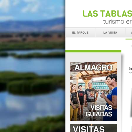
el parque
la visita
I
Pa
or