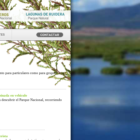
tes
anto para particulares como para grupos
inada en vehículo
 descubrir el Parque Nacional, recorriendo
rista