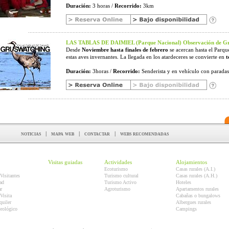
Duración:
3 horas /
Recorrido:
3km
LAS TABLAS DE DAIMIEL (Parque Nacional) Observación de
Desde
Noviembre hasta finales de febrero
se acercan hasta el Parqu
estas aves invernantes. La llegada en los atardeceres se convierte en
t
Duración:
3horas /
Recorrido:
Senderista y en vehículo con paradas 
noticias
|
mapa web
|
contactar
|
webs recomendadas
Visitas guiadas
Actividades
Alojamientos
Ecoturismo
Casas rurales (A.I.)
Visitantes
Turismo cultural
Casas rurales (A.H.)
ad
Turismo Activo
Hoteles
r
Agroturismo
Apartamentos rurales
Visita
Cabañas o bungalows
quiler
Albergues rurales
orológico
Campings