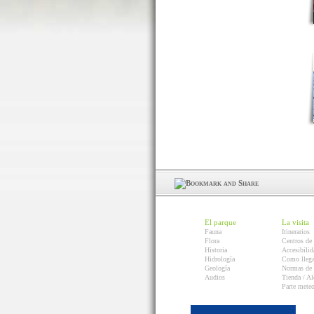
El parque
La visita
Fauna
Itinerarios
Flora
Centros de 
Historia
Accesibilid
Hidrología
Como llega
Geología
Normas de 
Audios
Tienda / Al
Parte mete