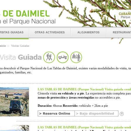
visitas guiadas
otras actividades
alojamientos
restauran
nicio
::
Visitas Guiadas
ra descubrir el Parque Nacional de Las Tablas de Daimiel, existen varias modalidades de visita, t
ganizados, familias, etc.
LAS TABLAS DE DAIMIEL (Parque Nacional) Visita guiada comb
Cómoda visita
en vehículo y a pie
. La experiencia más completa para
zonas de protección y áreas restringidas
no accesibles a pie.
Duración:
4horas
Recorrido:
vehículo + 2km a pie
LAS TABLAS DE DAIMIEL (Parque Nacional) Visita guiada sende