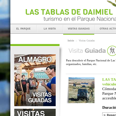
el parque
la visita
visitas guiadas
otras acti
Inicio
::
Visitas Guiadas
Para descubrir el Parque Nacional de Las 
organizados, familias, etc.
LAS TAB
vehícul
Cómoda 
Parque 
accesibl
Duració