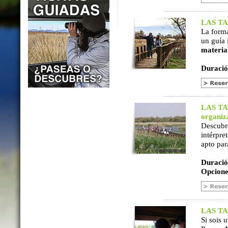
LAS TAB
La form
un guía 
materia
Duració
LAS TAB
organiz
Descubr
intérpre
apto par
Duració
Opcione
LAS TAB
Si sois 