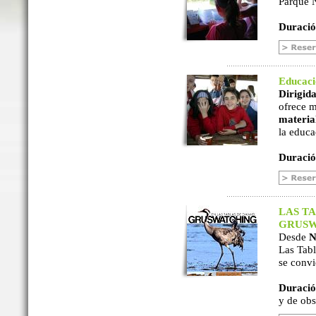
Parque N
Duració
Educac
Dirigida
ofrece m
material
la educa
Duració
LAS TA
GRUSW
Desde
N
Las Tabl
se convi
Duració
y de ob