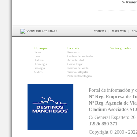
noticias
|
mapa web
|
con
El parque
La visita
Visitas guiadas
Fauna
Itinerarios
Flora
Centros de Visitantes
Historia
Accesibilidad
Hidrología
Como llegar
Geología
Normas de Visita
Audios
Tienda / Alquiler
Parte meteorológico
Portal de información y 
Nº Reg. Empresa de T
Nº Reg. Agencia de V
Cladium Asociados SL
C/ General Espartero 2
T.926 850 371
Copyright © 2000 - 2022.