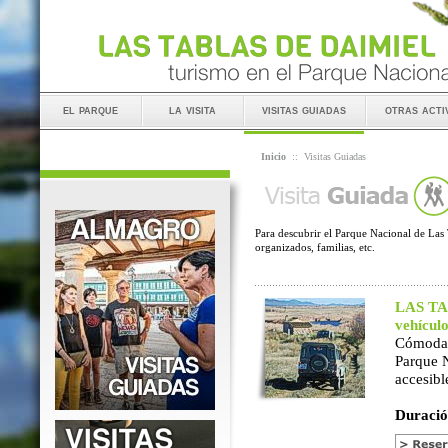
el parque
la visita
visitas guiadas
otras acti
Inicio
::
Visitas Guiadas
Para descubrir el Parque Nacional de Las 
organizados, familias, etc.
LAS TAB
vehícul
Cómoda 
Parque 
accesibl
Duració