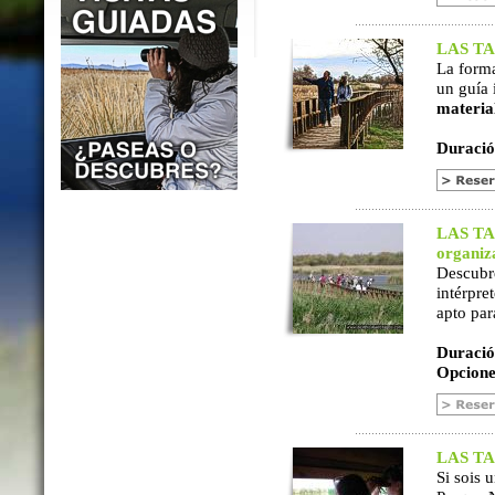
LAS TAB
La form
un guía 
materia
Duració
LAS TAB
organiz
Descubr
intérpre
apto par
Duració
Opcione
LAS TAB
Si sois 