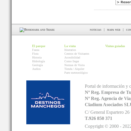
noticias
|
mapa web
|
con
El parque
La visita
Visitas guiadas
Fauna
Itinerarios
Flora
Centros de Visitantes
Historia
Accesibilidad
Hidrología
Como llegar
Geología
Normas de Visita
Audios
Tienda / Alquiler
Parte meteorológico
Portal de información y 
Nº Reg. Empresa de T
Nº Reg. Agencia de V
Cladium Asociados SL
C/ General Espartero 2
T.926 850 371
Copyright © 2000 - 2022.