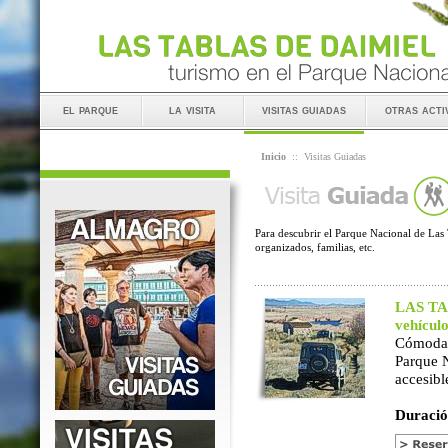
el parque
la visita
visitas guiadas
otras acti
Inicio
::
Visitas Guiadas
Para descubrir el Parque Nacional de Las 
organizados, familias, etc.
LAS TAB
vehícul
Cómoda 
Parque 
accesibl
Duració