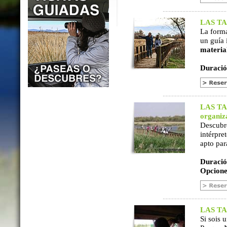
LAS TAB
La form
un guía 
materia
Duració
LAS TAB
organiz
Descubr
intérpre
apto par
Duració
Opcione
LAS TAB
Si sois 