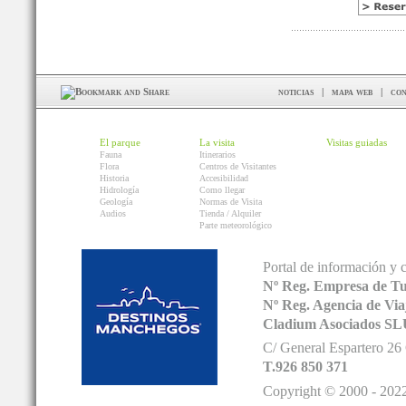
noticias
|
mapa web
|
con
El parque
La visita
Visitas guiadas
Fauna
Itinerarios
Flora
Centros de Visitantes
Historia
Accesibilidad
Hidrología
Como llegar
Geología
Normas de Visita
Audios
Tienda / Alquiler
Parte meteorológico
Portal de información y 
Nº Reg. Empresa de T
Nº Reg. Agencia de V
Cladium Asociados SL
C/ General Espartero 2
T.926 850 371
Copyright © 2000 - 2022.