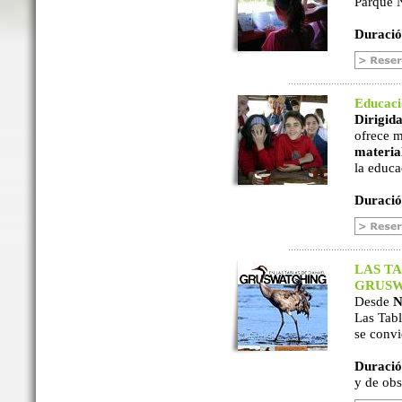
Parque N
Duració
Educac
Dirigida
ofrece m
material
la educa
Duració
LAS TA
GRUSW
Desde
N
Las Tabl
se convi
Duració
y de ob