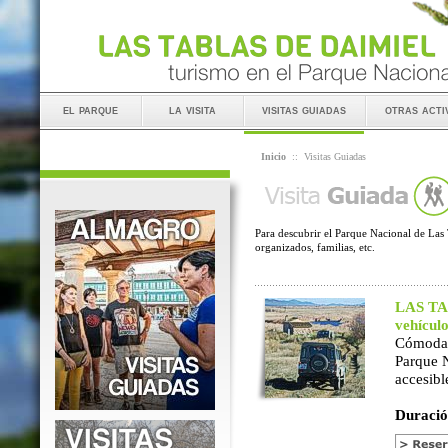
el parque
la visita
visitas guiadas
otras acti
Inicio
::
Visitas Guiadas
Para descubrir el Parque Nacional de Las 
organizados, familias, etc.
LAS TAB
vehícul
Cómoda 
Parque 
accesibl
Duració