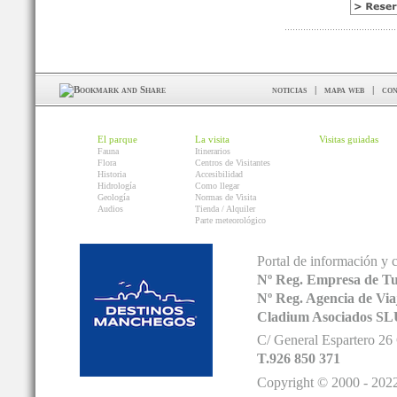
noticias
|
mapa web
|
con
El parque
La visita
Visitas guiadas
Fauna
Itinerarios
Flora
Centros de Visitantes
Historia
Accesibilidad
Hidrología
Como llegar
Geología
Normas de Visita
Audios
Tienda / Alquiler
Parte meteorológico
Portal de información y 
Nº Reg. Empresa de T
Nº Reg. Agencia de V
Cladium Asociados SL
C/ General Espartero 2
T.926 850 371
Copyright © 2000 - 2022.