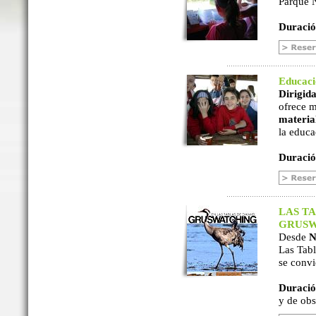
Parque N
Duració
Educac
Dirigida
ofrece m
material
la educa
Duració
LAS TA
GRUSW
Desde
N
Las Tabl
se convi
Duració
y de ob