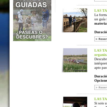
LAS TAB
La form
un guía 
materia
Duració
LAS TAB
organiz
Descubr
intérpre
apto par
Duració
Opcione
LAS TAB
Si sois 