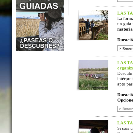
LAS TAB
La form
un guía 
materia
Duració
LAS TAB
organiz
Descubr
intérpre
apto par
Duració
Opcione
LAS TAB
Si sois 