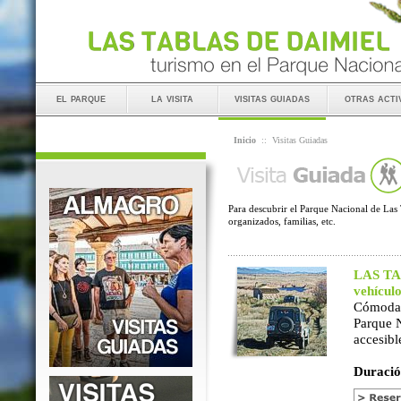
el parque
la visita
visitas guiadas
otras acti
Inicio
::
Visitas Guiadas
Para descubrir el Parque Nacional de Las 
organizados, familias, etc.
LAS TAB
vehícul
Cómoda 
Parque 
accesibl
Duració