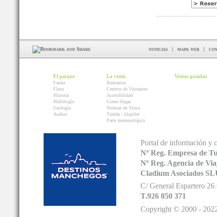
noticias
|
mapa web
|
con
El parque
La visita
Visitas guiadas
Fauna
Itinerarios
Flora
Centros de Visitantes
Historia
Accesibilidad
Hidrología
Como llegar
Geología
Normas de Visita
Audios
Tienda / Alquiler
Parte meteorológico
Portal de información y 
Nº Reg. Empresa de T
Nº Reg. Agencia de V
Cladium Asociados SL
C/ General Espartero 2
T.926 850 371
Copyright © 2000 - 2022.