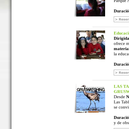
Parque N
Duració
Educac
Dirigida
ofrece m
material
la educa
Duració
LAS TA
GRUSW
Desde
N
Las Tabl
se convi
Duració
y de ob