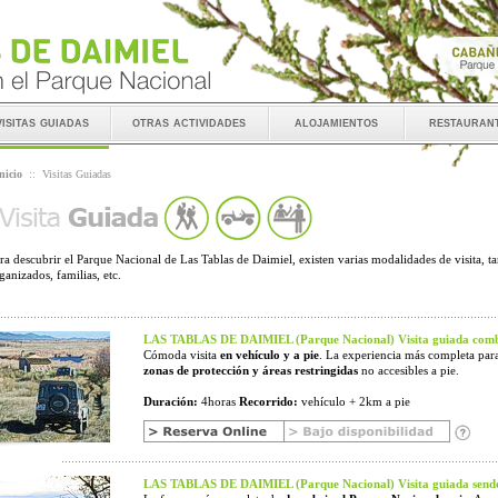
visitas guiadas
otras actividades
alojamientos
restauran
nicio
::
Visitas Guiadas
ra descubrir el Parque Nacional de Las Tablas de Daimiel, existen varias modalidades de visita, t
ganizados, familias, etc.
LAS TABLAS DE DAIMIEL (Parque Nacional) Visita guiada comb
Cómoda visita
en vehículo y a pie
. La experiencia más completa para
zonas de protección y áreas restringidas
no accesibles a pie.
Duración:
4horas
Recorrido:
vehículo + 2km a pie
LAS TABLAS DE DAIMIEL (Parque Nacional) Visita guiada sende