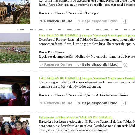
La forma más completa de
descubrir el Parque Nacional a pie
. Aco
fauna, flora e historia en un recorrido sencillo,
con material óptico 
Duración:
2 horas /
Recorrido:
2km a pie
LAS TABLAS DE DAIMIEL (Parque Nacional) Visita guiada para
Descubre el Parque Nacional Tablas de Daimiel
en grupo
, acompañad
conocer su fauna, flora, historia y problemática. Un recorrido apto pa
Duración:
2horas
Opciones de ampliación:
Molino de Molemocho, Laguna de Navase
LAS TABLAS DE DAIMIEL (Parque Nacional) Visita para Familia
Si sois un grupo de
familias con niños
esta es la mejor manera para d
pensada para todos y donde todos aprenden.
Duración:
2 horas /
Recorrido:
2,5km /
Actividad en exclusiva
Educación ambiental en las TABLAS DE DAIMIEL
Dirigida al colectivo educativo
. El Parque Nacional de Las Tablas d
para conocer y descubrir la naturaleza. Ayudados por el
material did
ideal para el desarrollo de la educación ambiental.