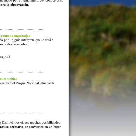
mpañado por un guía intérprete, conocerás su
para la observación
.
 grupos organizados
o por un guía intérprete que te dará a
ra todas las edades.
ca, 4x4
s con niños
escubrir el Parque Nacional. Una visita
e Daimiel, nos ofrece muchas posibilidades
áctico necesario
, se convierten en un lugar