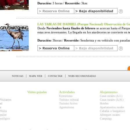
Duración:
3 horas /
Recorrido:
3km
LAS TABLAS DE DAIMIEL (Parque Nacional) Observación de
Desde
Noviembre hasta finales de febrero
se acercan hasta el Parqu
estas aves invernantes. La llegada en los atardeceres se convierte en
t
Duración:
3horas /
Recorrido:
Senderista y en vehículo con paradas 
noticias
|
mapa web
|
contactar
|
webs recomendadas
Visitas guiadas
Actividades
Alojamientos
Ecoturismo
Casas rurales (A.I.)
Visitantes
Turismo cultural
Casas rurales (A.H.)
ad
Turismo Activo
Hoteles
r
Agroturismo
Apartamentos rurales
Visita
Cabañas o bungalows
quiler
Albergues rurales
orológico
Campings