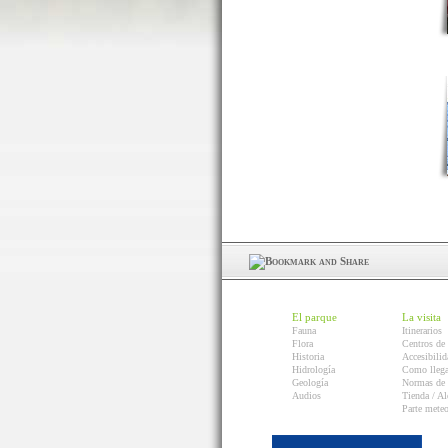
El parque
La visita
Fauna
Itinerarios
Flora
Centros de 
Historia
Accesibilid
Hidrología
Como llega
Geología
Normas de 
Audios
Tienda / Al
Parte mete