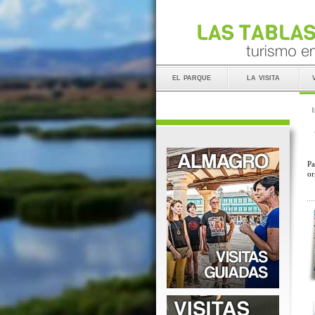
el parque
la visita
I
Pa
or