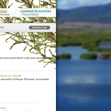
tes
anto para particulares como para grupos
inada en vehículo
 descubrir el Parque Nacional, recorriendo
rista