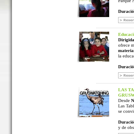
Parque N
Duració
Educac
Dirigida
ofrece m
material
la educa
Duració
LAS TA
GRUSW
Desde
N
Las Tabl
se convi
Duració
y de ob