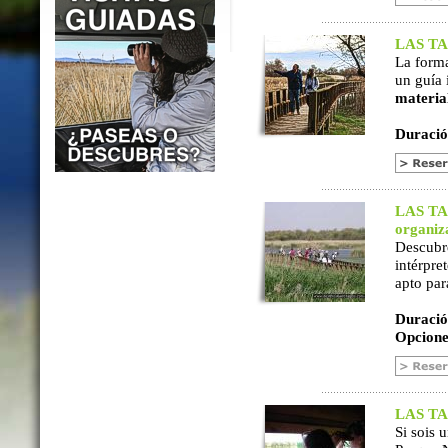
LAS TAB
La form
un guía 
materia
Duració
LAS TAB
organiz
Descubr
intérpre
apto par
Duració
Opcione
LAS TAB
Si sois 