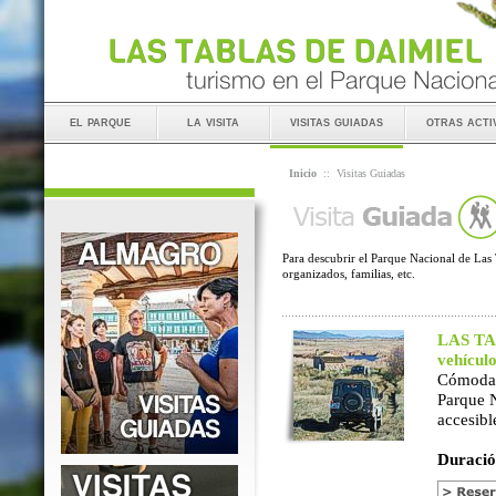
el parque
la visita
visitas guiadas
otras acti
Inicio
::
Visitas Guiadas
Para descubrir el Parque Nacional de Las 
organizados, familias, etc.
LAS TAB
vehícul
Cómoda 
Parque 
accesibl
Duració