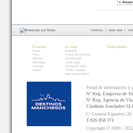
noticias
|
mapa web
|
con
El parque
La visita
Visitas guiadas
Fauna
Itinerarios
Flora
Centros de Visitantes
Historia
Accesibilidad
Hidrología
Como llegar
Geología
Normas de Visita
Audios
Tienda / Alquiler
Parte meteorológico
Portal de información y 
Nº Reg. Empresa de T
Nº Reg. Agencia de V
Cladium Asociados SL
C/ General Espartero 2
T.926 850 371
Copyright © 2000 - 2022.