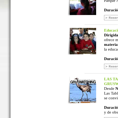
Parque N
Duració
Educac
Dirigida
ofrece m
material
la educa
Duració
LAS TA
GRUSW
Desde
N
Las Tabl
se convi
Duració
y de ob