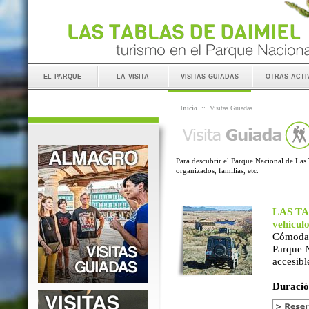
el parque
la visita
visitas guiadas
otras acti
Inicio
::
Visitas Guiadas
Para descubrir el Parque Nacional de Las 
organizados, familias, etc.
LAS TAB
vehícul
Cómoda 
Parque 
accesibl
Duració