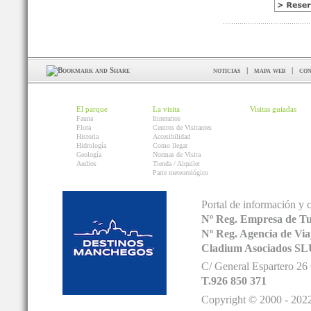
noticias
|
mapa web
|
con
El parque
La visita
Visitas guiadas
Fauna
Itinerarios
Flora
Centros de Visitantes
Historia
Accesibilidad
Hidrología
Como llegar
Geología
Normas de Visita
Audios
Tienda / Alquiler
Parte meteorológico
Portal de información y 
Nº Reg. Empresa de T
Nº Reg. Agencia de V
Cladium Asociados SL
C/ General Espartero 2
T.926 850 371
Copyright © 2000 - 2022.