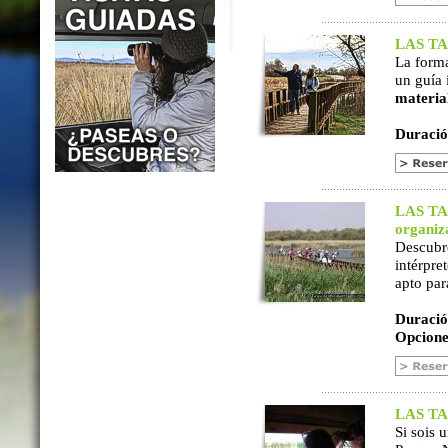
LAS TAB
La form
un guía 
materia
Duració
LAS TAB
organiz
Descubr
intérpre
apto par
Duració
Opcione
LAS TAB
Si sois 