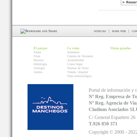
noticias
|
mapa web
|
con
El parque
La visita
Visitas guiadas
Fauna
Itinerarios
Flora
Centros de Visitantes
Historia
Accesibilidad
Hidrología
Como llegar
Geología
Normas de Visita
Audios
Tienda / Alquiler
Parte meteorológico
Portal de información y 
Nº Reg. Empresa de T
Nº Reg. Agencia de V
Cladium Asociados SL
C/ General Espartero 2
T.926 850 371
Copyright © 2000 - 2022.