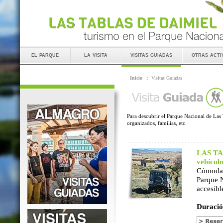
el parque
la visita
visitas guiadas
otras acti
Inicio
::
Visitas Guiadas
Para descubrir el Parque Nacional de Las 
organizados, familias, etc.
LAS TAB
vehícul
Cómoda 
Parque 
accesibl
Duració