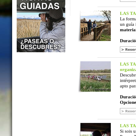
LAS TAB
La form
un guía 
materia
Duració
LAS TAB
organiz
Descubr
intérpre
apto par
Duració
Opcione
LAS TAB
Si sois 