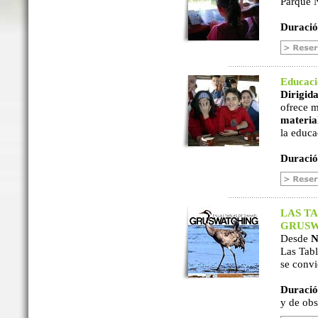
Parque N
Duració
Educac
Dirigida
ofrece m
material
la educa
Duració
LAS TA
GRUSW
Desde
N
Las Tabl
se convi
Duració
y de ob