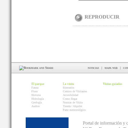
REPRODUCIR
noticias
|
mapa web
|
con
El parque
La visita
Visitas guiadas
Fauna
Itinerarios
Flora
Centros de Visitantes
Historia
Accesibilidad
Hidrología
Como llegar
Geología
Normas de Visita
Audios
Tienda / Alquiler
Parte meteorológico
Portal de información y 