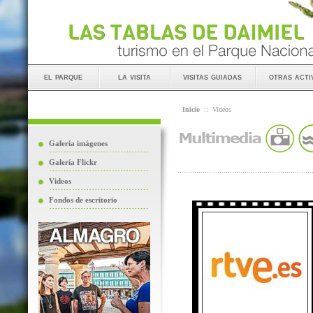
el parque
la visita
visitas guiadas
otras acti
Inicio
::
Videos
Galería imágenes
Galería Flickr
Videos
Fondos de escritorio