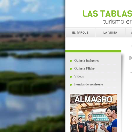
el parque
la visita
I
Galería imágenes
Galería Flickr
Videos
Fondos de escritorio