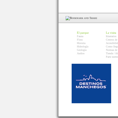
El parque
La visita
Fauna
Itinerarios
Flora
Centros de 
Historia
Accesibilid
Hidrología
Como llega
Geología
Normas de 
Audios
Tienda / Al
Parte mete