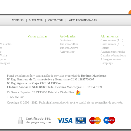
noticias
|
mapa web
|
contactar
|
webs recomendadas
Visitas guiadas
Actividades
Alojamientos
Ecoturismo
Casas rurales (A.I.)
Visitantes
Turismo cultural
Casas rurales (A.H.)
ad
Turismo Activo
Hoteles
r
Agroturismo
Apartamentos rurales
Visita
Cabañas o bungalows
quiler
Albergues rurales
orológico
Campings
Portal de información y contratación de servicios propiedad de
Destinos Manchegos
Nº Reg. Empresa de Turismo Activo y Ecoturismo CLM 13697700007
Nº Reg. Agencia de Viajes CICLM 13199m
Cladium Asociados SLU B13416656 - Destinos Manchegos SLU B13461199
C/ General Espartero 26 CP13250 Daimiel - Ciudad Real
T.926 850 371
Copyright © 2000 - 2022. Prohibida la reproducción total o parcial de los contendios de esta web.