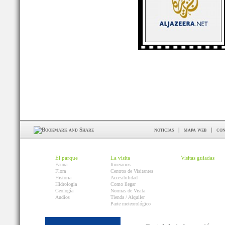
noticias
|
mapa web
|
con
El parque
La visita
Visitas guiadas
Fauna
Itinerarios
Flora
Centros de Visitantes
Historia
Accesibilidad
Hidrología
Como llegar
Geología
Normas de Visita
Audios
Tienda / Alquiler
Parte meteorológico