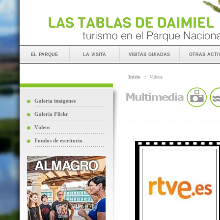
el parque
la visita
visitas guiadas
otras acti
Inicio
::
Videos
Galería imágenes
Galería Flickr
Videos
Fondos de escritorio