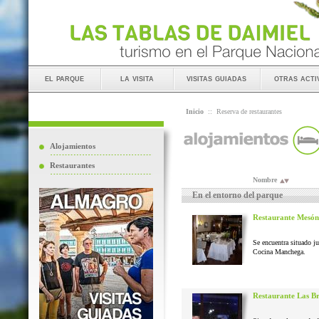
el parque
la visita
visitas guiadas
otras acti
Inicio
::
Reserva de restaurantes
Alojamientos
Restaurantes
Nombre
En el entorno del parque
Restaurante Mesón
Se encuentra situado j
Cocina Manchega.
Restaurante Las B