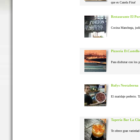
que es Canela Fina!
Restaurante El Po
Cocina Manchega, judias
Pizzería D.Castello
Para disfrutar con los 
Rufys Neotaberna
El maridaje perfecto. T
Tapería Bar La Cl
Te ofrece gran variedad 