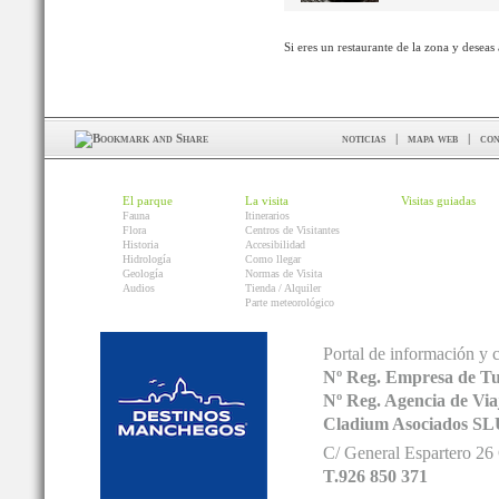
Si eres un restaurante de la zona y deseas
noticias
|
mapa web
|
con
El parque
La visita
Visitas guiadas
Fauna
Itinerarios
Flora
Centros de Visitantes
Historia
Accesibilidad
Hidrología
Como llegar
Geología
Normas de Visita
Audios
Tienda / Alquiler
Parte meteorológico
Portal de información y 
Nº Reg. Empresa de T
Nº Reg. Agencia de V
Cladium Asociados SL
C/ General Espartero 2
T.926 850 371