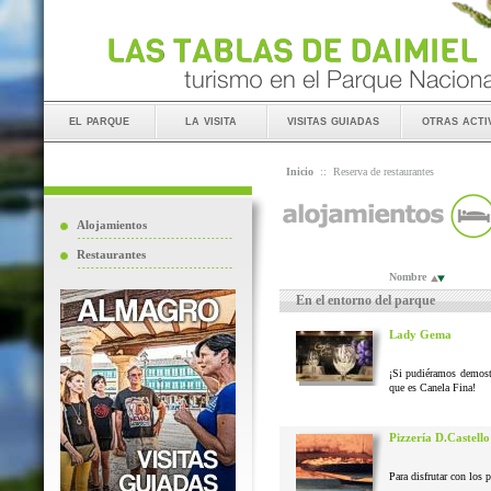
el parque
la visita
visitas guiadas
otras acti
Inicio
::
Reserva de restaurantes
Alojamientos
Restaurantes
Nombre
En el entorno del parque
Lady Gema
¡Si pudiéramos demostr
que es Canela Fina!
Pizzería D.Castello
Para disfrutar con los 