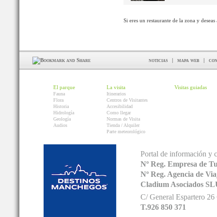
Si eres un restaurante de la zona y deseas
noticias
|
mapa web
|
con
El parque
La visita
Visitas guiadas
Fauna
Itinerarios
Flora
Centros de Visitantes
Historia
Accesibilidad
Hidrología
Como llegar
Geología
Normas de Visita
Audios
Tienda / Alquiler
Parte meteorológico
Portal de información y 
Nº Reg. Empresa de T
Nº Reg. Agencia de V
Cladium Asociados SL
C/ General Espartero 2
T.926 850 371