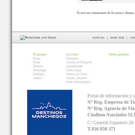
Si eres un restaurante de la zona y deseas
noticias
|
mapa web
|
con
El parque
La visita
Visitas guiadas
Fauna
Itinerarios
Flora
Centros de Visitantes
Historia
Accesibilidad
Hidrología
Como llegar
Geología
Normas de Visita
Audios
Tienda / Alquiler
Parte meteorológico
Portal de información y 
Nº Reg. Empresa de T
Nº Reg. Agencia de V
Cladium Asociados SL
C/ General Espartero 2
T.926 850 371