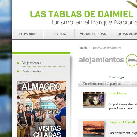
el parque
la visita
visitas guiadas
otras acti
Inicio
::
Reserva de restaurantes
Alojamientos
Restaurantes
Nombre
En el entorno del parque
Lady Gema
¡Si pudiéramos demostr
que es Canela Fina!
Pizzería D.Castello
Para disfrutar con los 