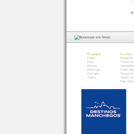
Si
El parque
La visita
Fauna
Itinerarios
Flora
Centros de 
Historia
Accesibilid
Hidrología
Como llega
Geología
Normas de 
Audios
Tienda / Al
Parte mete