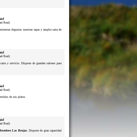
iel
ad Real)
mientras degustas nuestras tapas y amplia carta de
iel
ad Real)
 carta y servicio. Dispone de grandes salones para
iel
ad Real)
sentidos de sus platos.
iel
ad Real)
Hostelero Las Brujas
. Dispone de gran capacidad