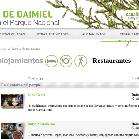
visitas guiadas
otras actividades
alojamientos
restauran
nicio
::
Reserva de restaurantes
Restaurantes
Nombre
Local
En el entorno del parque
Lady Gema
Daim
(Ciud
¡Si pudiéramos demostrarte que damos lo mejor que llevamos dentro y consiguiéramos pel
que es Canela Fina!
Rufys Neotaberna
Daim
(Ciud
El maridaje perfecto. Tapas, mariscos, pescados y carnes, conjugados con una amplia cart