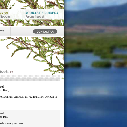
tes
ización
iel
ad Real)
lizcar tus sentidos, tal vez logremos expresar lo
iel
ad Real)
a de vinos y cervezas.