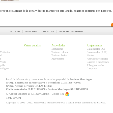
 eres un restaurante de la zona y deseas aparecer en este listado, rogamos contactes con nosotros.
noticias
|
mapa web
|
contactar
|
webs recomendadas
Visitas guiadas
Actividades
Alojamientos
Ecoturismo
Casas rurales (A.I.)
Visitantes
Turismo cultural
Casas rurales (A.H.)
ad
Turismo Activo
Hoteles
r
Agroturismo
Apartamentos rurales
Visita
Cabañas o bungalows
quiler
Albergues rurales
orológico
Campings
Portal de información y contratación de servicios propiedad de
Destinos Manchegos
Nº Reg. Empresa de Turismo Activo y Ecoturismo CLM 13697700007
Nº Reg. Agencia de Viajes CICLM 13199m
Cladium Asociados SLU B13416656 - Destinos Manchegos SLU B13461199
C/ General Espartero 26 CP13250 Daimiel - Ciudad Real
T.926 850 371
Copyright © 2000 - 2022. Prohibida la reproducción total o parcial de los contendios de esta web.