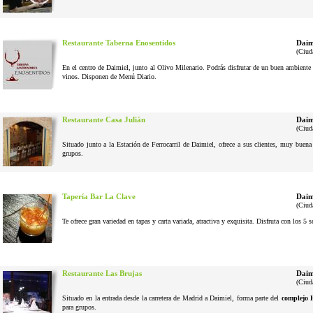
Restaurante Taberna Enosentidos
Daim
(Ciud
En el centro de Daimiel, junto al Olivo Milenario. Podrás disfrutar de un buen ambiente 
vinos. Disponen de Menú Diario.
Restaurante Casa Julián
Daim
(Ciud
Situado junto a la Estación de Ferrocarril de Daimiel, ofrece a sus clientes, muy buena
grupos.
Tapería Bar La Clave
Daim
(Ciud
Te ofrece gran variedad en tapas y carta variada, atractiva y exquisita. Disfruta con los 5 
Restaurante Las Brujas
Daim
(Ciud
Situado en la entrada desde la carretera de Madrid a Daimiel, forma parte del
complejo 
para grupos.