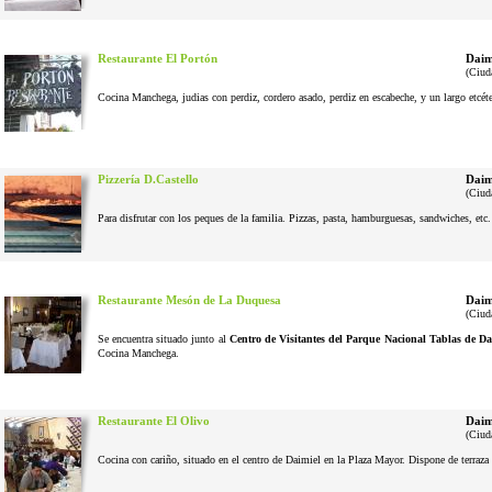
Restaurante El Portón
Daim
(Ciud
Cocina Manchega, judias con perdiz, cordero asado, perdiz en escabeche, y un largo etcéter
Pizzería D.Castello
Daim
(Ciud
Para disfrutar con los peques de la familia. Pizzas, pasta, hamburguesas, sandwiches, etc
Restaurante Mesón de La Duquesa
Daim
(Ciud
Se encuentra situado junto al
Centro de Visitantes del Parque Nacional Tablas de Da
Cocina Manchega.
Restaurante El Olivo
Daim
(Ciud
Cocina con cariño, situado en el centro de Daimiel en la Plaza Mayor. Dispone de terraza 