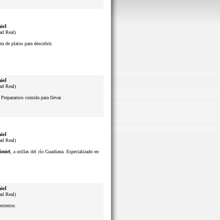
iel
ad Real)
a de platos para descubrir.
iel
ad Real)
. Preparamos comida para llevar.
iel
ad Real)
imiel
, a orillas del río Guadiana. Especializado en
iel
ad Real)
exterior.