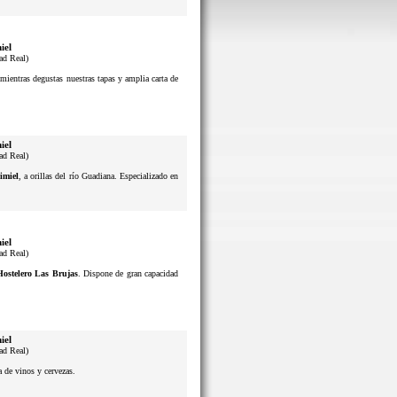
iel
ad Real)
mientras degustas nuestras tapas y amplia carta de
iel
ad Real)
imiel
, a orillas del río Guadiana. Especializado en
iel
ad Real)
Hostelero Las Brujas
. Dispone de gran capacidad
iel
ad Real)
a de vinos y cervezas.