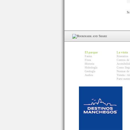
Si
El parque
La visita
Fauna
Itinerarios
Flora
Centros de 
Historia
Accesibilid
Hidrología
Como llega
Geología
Normas de 
Audios
Tienda / Al
Parte mete