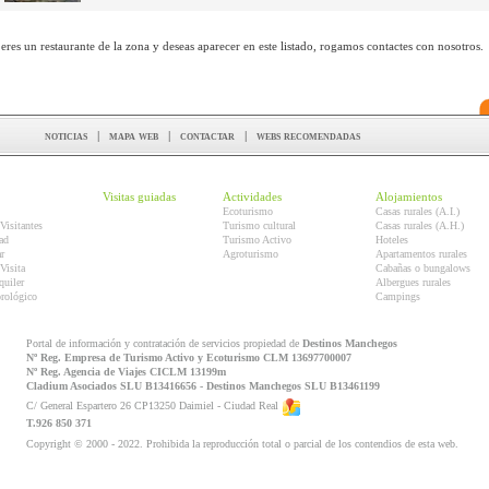
 eres un restaurante de la zona y deseas aparecer en este listado, rogamos contactes con nosotros.
noticias
|
mapa web
|
contactar
|
webs recomendadas
Visitas guiadas
Actividades
Alojamientos
Ecoturismo
Casas rurales (A.I.)
Visitantes
Turismo cultural
Casas rurales (A.H.)
ad
Turismo Activo
Hoteles
r
Agroturismo
Apartamentos rurales
Visita
Cabañas o bungalows
quiler
Albergues rurales
orológico
Campings
Portal de información y contratación de servicios propiedad de
Destinos Manchegos
Nº Reg. Empresa de Turismo Activo y Ecoturismo CLM 13697700007
Nº Reg. Agencia de Viajes CICLM 13199m
Cladium Asociados SLU B13416656 - Destinos Manchegos SLU B13461199
C/ General Espartero 26 CP13250 Daimiel - Ciudad Real
T.926 850 371
Copyright © 2000 - 2022. Prohibida la reproducción total o parcial de los contendios de esta web.