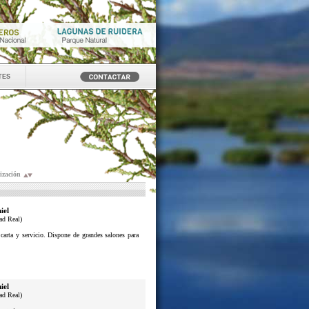
tes
ización
iel
ad Real)
 carta y servicio. Dispone de grandes salones para
iel
ad Real)