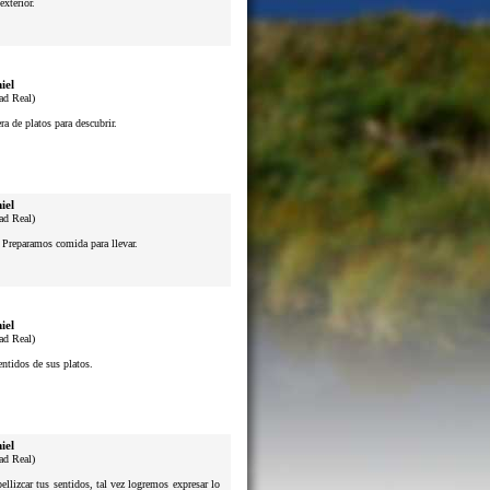
exterior.
iel
ad Real)
a de platos para descubrir.
iel
ad Real)
. Preparamos comida para llevar.
iel
ad Real)
sentidos de sus platos.
iel
ad Real)
lizcar tus sentidos, tal vez logremos expresar lo