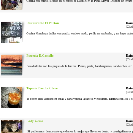
Cocina con cariño, situado en el centro de Daimiel en la Plaza Mayor. Dispone de terraza 
Restaurante El Portón
Daim
(Ciud
Cocina Manchega, judias con perdiz, cordero asado, perdiz en escabeche, y un largo etcéter
Pizzería D.Castello
Daim
(Ciud
Para disfrutar con los peques de la familia. Pizzas, pasta, hamburguesas, sandwiches, etc
Tapería Bar La Clave
Daim
(Ciud
Te ofrece gran variedad en tapas y carta variada, atractiva y exquisita. Disfruta con los 5 
Lady Gema
Daim
(Ciud
¡Si pudiéramos demostrarte que damos lo mejor que llevamos dentro y consiguiéramos pel