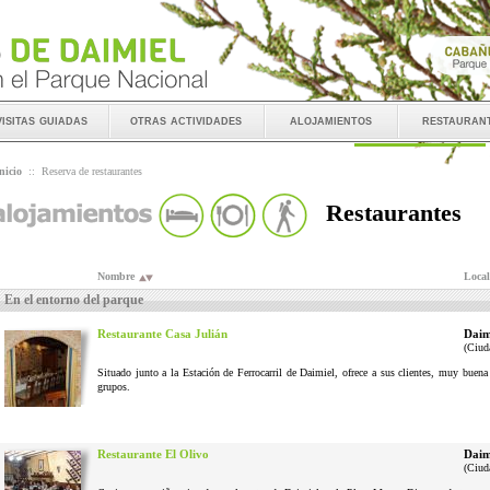
visitas guiadas
otras actividades
alojamientos
restauran
nicio
::
Reserva de restaurantes
Restaurantes
Nombre
Local
En el entorno del parque
Restaurante Casa Julián
Daim
(Ciud
Situado junto a la Estación de Ferrocarril de Daimiel, ofrece a sus clientes, muy buena
grupos.
Restaurante El Olivo
Daim
(Ciud