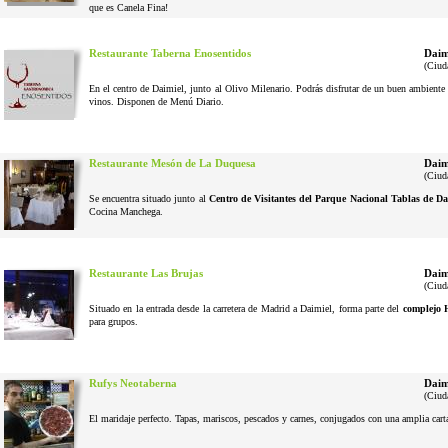
que es Canela Fina!
Restaurante Taberna Enosentidos
Daim
(Ciud
En el centro de Daimiel, junto al Olivo Milenario. Podrás disfrutar de un buen ambiente 
vinos. Disponen de Menú Diario.
Restaurante Mesón de La Duquesa
Daim
(Ciud
Se encuentra situado junto al
Centro de Visitantes del Parque Nacional Tablas de Da
Cocina Manchega.
Restaurante Las Brujas
Daim
(Ciud
Situado en la entrada desde la carretera de Madrid a Daimiel, forma parte del
complejo 
para grupos.
Rufys Neotaberna
Daim
(Ciud
El maridaje perfecto. Tapas, mariscos, pescados y carnes, conjugados con una amplia cart