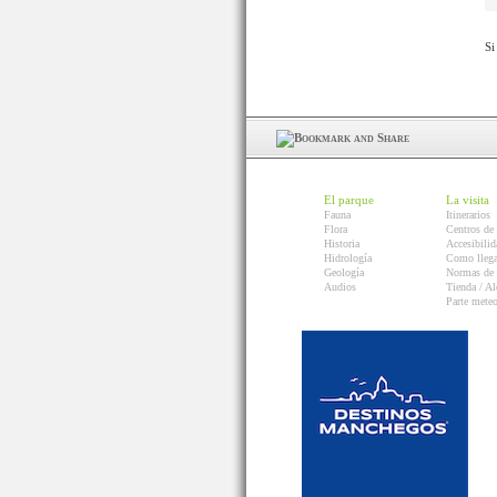
Si
El parque
La visita
Fauna
Itinerarios
Flora
Centros de 
Historia
Accesibilid
Hidrología
Como llega
Geología
Normas de 
Audios
Tienda / Al
Parte mete