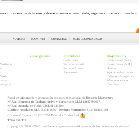
 eres un restaurante de la zona y deseas aparecer en este listado, rogamos contactes con nosotros.
noticias
|
mapa web
|
contactar
|
webs recomendadas
Visitas guiadas
Actividades
Alojamientos
Ecoturismo
Casas rurales (A.I.)
Visitantes
Turismo cultural
Casas rurales (A.H.)
ad
Turismo Activo
Hoteles
r
Agroturismo
Apartamentos rurales
Visita
Cabañas o bungalows
quiler
Albergues rurales
orológico
Campings
Portal de información y contratación de servicios propiedad de
Destinos Manchegos
Nº Reg. Empresa de Turismo Activo y Ecoturismo CLM 13697700007
Nº Reg. Agencia de Viajes CICLM 13199m
Cladium Asociados SLU B13416656 - Destinos Manchegos SLU B13461199
C/ General Espartero 26 CP13250 Daimiel - Ciudad Real
T.926 850 371
Copyright © 2000 - 2022. Prohibida la reproducción total o parcial de los contendios de esta web.