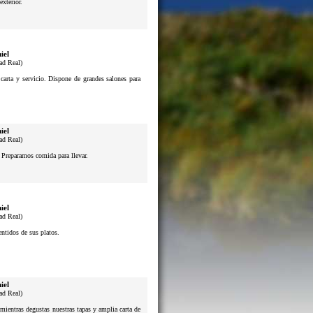
exterior.
iel
ad Real)
 carta y servicio. Dispone de grandes salones para
iel
ad Real)
. Preparamos comida para llevar.
iel
ad Real)
sentidos de sus platos.
iel
ad Real)
mientras degustas nuestras tapas y amplia carta de