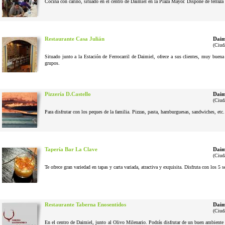
Cocina con cariño, situado en el centro de Daimiel en la Plaza Mayor. Dispone de terraza 
Restaurante Casa Julián
Daim
(Ciud
Situado junto a la Estación de Ferrocarril de Daimiel, ofrece a sus clientes, muy buena
grupos.
Pizzería D.Castello
Daim
(Ciud
Para disfrutar con los peques de la familia. Pizzas, pasta, hamburguesas, sandwiches, etc
Tapería Bar La Clave
Daim
(Ciud
Te ofrece gran variedad en tapas y carta variada, atractiva y exquisita. Disfruta con los 5 
Restaurante Taberna Enosentidos
Daim
(Ciud
En el centro de Daimiel, junto al Olivo Milenario. Podrás disfrutar de un buen ambiente 