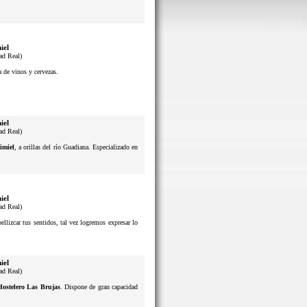
iel
ad Real)
a de vinos y cervezas.
iel
ad Real)
imiel
, a orillas del río Guadiana. Especializado en
iel
ad Real)
lizcar tus sentidos, tal vez logremos expresar lo
iel
ad Real)
Hostelero Las Brujas
. Dispone de gran capacidad