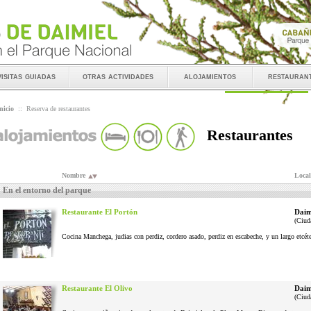
visitas guiadas
otras actividades
alojamientos
restauran
nicio
::
Reserva de restaurantes
Restaurantes
Nombre
Local
En el entorno del parque
Restaurante El Portón
Daim
(Ciud
Cocina Manchega, judias con perdiz, cordero asado, perdiz en escabeche, y un largo etcéter
Restaurante El Olivo
Daim
(Ciud