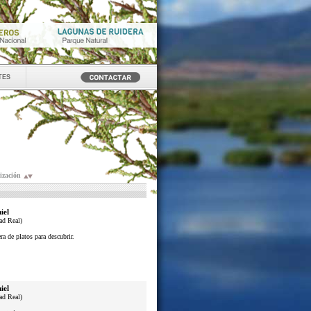
tes
ización
iel
ad Real)
a de platos para descubrir.
iel
ad Real)