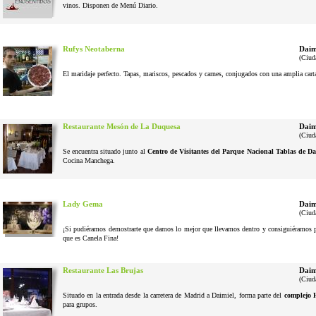
vinos. Disponen de Menú Diario.
Rufys Neotaberna
Daim
(Ciud
El maridaje perfecto. Tapas, mariscos, pescados y carnes, conjugados con una amplia cart
Restaurante Mesón de La Duquesa
Daim
(Ciud
Se encuentra situado junto al
Centro de Visitantes del Parque Nacional Tablas de Da
Cocina Manchega.
Lady Gema
Daim
(Ciud
¡Si pudiéramos demostrarte que damos lo mejor que llevamos dentro y consiguiéramos pel
que es Canela Fina!
Restaurante Las Brujas
Daim
(Ciud
Situado en la entrada desde la carretera de Madrid a Daimiel, forma parte del
complejo 
para grupos.