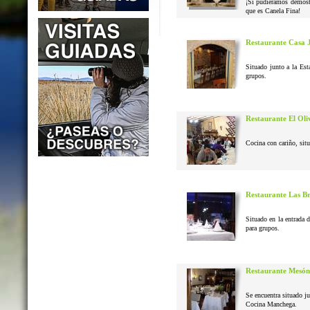
¡Si pudiéramos demostr
que es Canela Fina!
Restaurante Casa 
Situado junto a la Est
grupos.
Restaurante El Oli
Cocina con cariño, situ
Restaurante Las B
Situado en la entrada 
para grupos.
Restaurante Mesón
Se encuentra situado j
Cocina Manchega.