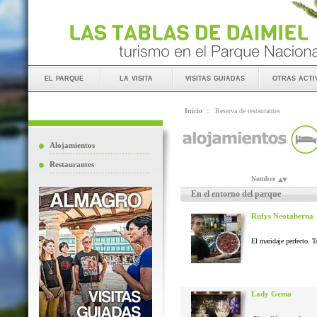
el parque
la visita
visitas guiadas
otras acti
Inicio
::
Reserva de restaurantes
Alojamientos
Restaurantes
Nombre
En el entorno del parque
Rufys Neotaberna
El maridaje perfecto. T
Lady Gema