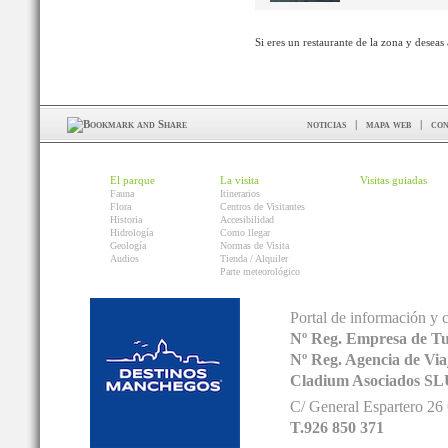
Si eres un restaurante de la zona y deseas
noticias
|
mapa web
|
con
El parque
La visita
Visitas guiadas
Fauna
Itinerarios
Flora
Centros de Visitantes
Historia
Accesibilidad
Hidrología
Como llegar
Geología
Normas de Visita
Audios
Tienda / Alquiler
Parte meteorológico
Portal de información y 
Nº Reg. Empresa de T
Nº Reg. Agencia de V
Cladium Asociados SL
C/ General Espartero 2
T.926 850 371