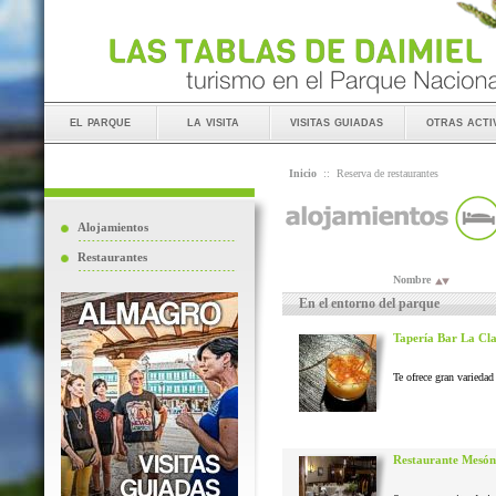
el parque
la visita
visitas guiadas
otras acti
Inicio
::
Reserva de restaurantes
Alojamientos
Restaurantes
Nombre
En el entorno del parque
Tapería Bar La Cl
Te ofrece gran variedad 
Restaurante Mesón