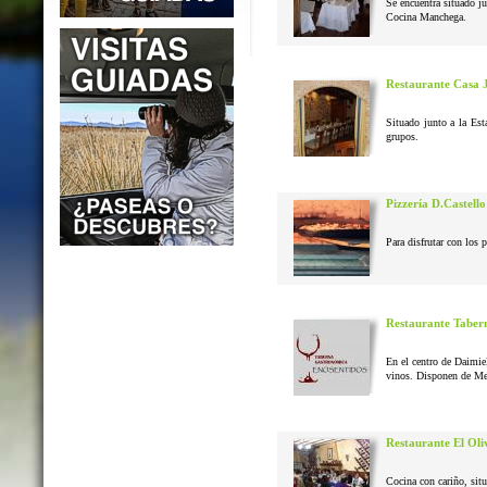
Se encuentra situado j
Cocina Manchega.
Restaurante Casa 
Situado junto a la Est
grupos.
Pizzería D.Castello
Para disfrutar con los 
Restaurante Taber
En el centro de Daimie
vinos. Disponen de Me
Restaurante El Oli
Cocina con cariño, situ