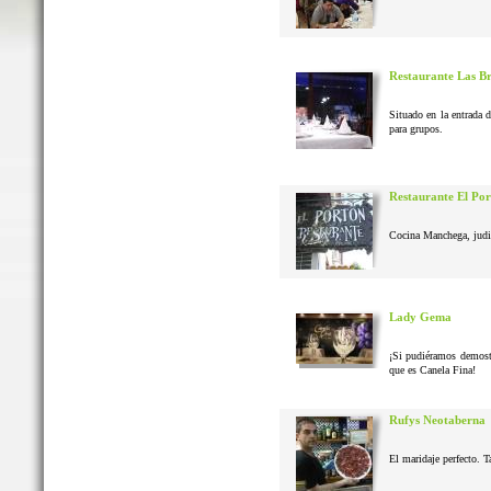
Restaurante Las B
Situado en la entrada 
para grupos.
Restaurante El Po
Cocina Manchega, judias
Lady Gema
¡Si pudiéramos demostr
que es Canela Fina!
Rufys Neotaberna
El maridaje perfecto. T