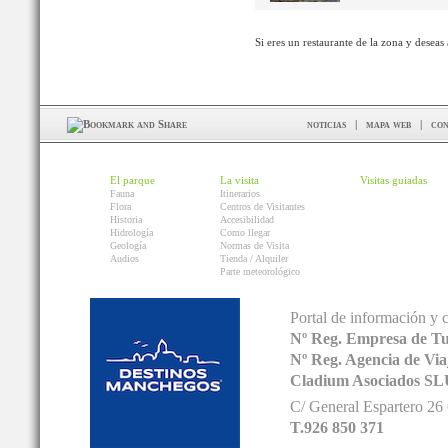
Si eres un restaurante de la zona y deseas
noticias
|
mapa web
|
con
El parque
La visita
Visitas guiadas
Fauna
Itinerarios
Flora
Centros de Visitantes
Historia
Accesibilidad
Hidrología
Como llegar
Geología
Normas de Visita
Audios
Tienda / Alquiler
Parte meteorológico
Portal de información y 
Nº Reg. Empresa de T
Nº Reg. Agencia de V
Cladium Asociados SL
C/ General Espartero 2
T.926 850 371