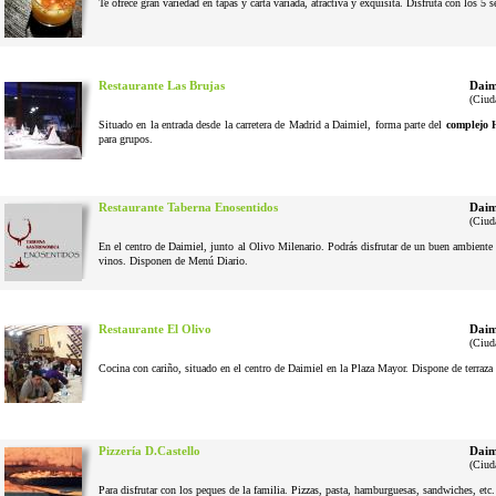
Te ofrece gran variedad en tapas y carta variada, atractiva y exquisita. Disfruta con los 5 
Restaurante Las Brujas
Daim
(Ciud
Situado en la entrada desde la carretera de Madrid a Daimiel, forma parte del
complejo 
para grupos.
Restaurante Taberna Enosentidos
Daim
(Ciud
En el centro de Daimiel, junto al Olivo Milenario. Podrás disfrutar de un buen ambiente 
vinos. Disponen de Menú Diario.
Restaurante El Olivo
Daim
(Ciud
Cocina con cariño, situado en el centro de Daimiel en la Plaza Mayor. Dispone de terraza 
Pizzería D.Castello
Daim
(Ciud
Para disfrutar con los peques de la familia. Pizzas, pasta, hamburguesas, sandwiches, etc