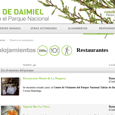
visitas guiadas
otras actividades
alojamientos
restauran
nicio
::
Reserva de restaurantes
Restaurantes
Nombre
Local
En el entorno del parque
Restaurante Mesón de La Duquesa
Daim
(Ciud
Se encuentra situado junto al
Centro de Visitantes del Parque Nacional Tablas de Da
Cocina Manchega.
Tapería Bar La Clave
Daim
(Ciud