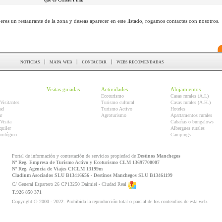
 eres un restaurante de la zona y deseas aparecer en este listado, rogamos contactes con nosotros.
noticias
|
mapa web
|
contactar
|
webs recomendadas
Visitas guiadas
Actividades
Alojamientos
Ecoturismo
Casas rurales (A.I.)
Visitantes
Turismo cultural
Casas rurales (A.H.)
ad
Turismo Activo
Hoteles
r
Agroturismo
Apartamentos rurales
Visita
Cabañas o bungalows
quiler
Albergues rurales
orológico
Campings
Portal de información y contratación de servicios propiedad de
Destinos Manchegos
Nº Reg. Empresa de Turismo Activo y Ecoturismo CLM 13697700007
Nº Reg. Agencia de Viajes CICLM 13199m
Cladium Asociados SLU B13416656 - Destinos Manchegos SLU B13461199
C/ General Espartero 26 CP13250 Daimiel - Ciudad Real
T.926 850 371
Copyright © 2000 - 2022. Prohibida la reproducción total o parcial de los contendios de esta web.