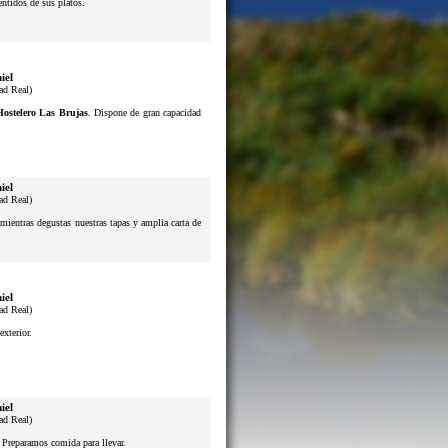
sentidos de sus platos.
iel
ad Real)
Hostelero Las Brujas
. Dispone de gran capacidad
iel
ad Real)
mientras degustas nuestras tapas y amplia carta de
iel
ad Real)
exterior.
iel
ad Real)
. Preparamos comida para llevar.