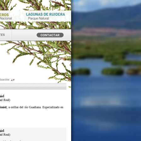
tes
ización
iel
ad Real)
imiel
, a orillas del río Guadiana. Especializado en
iel
ad Real)