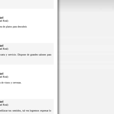
iel
ad Real)
a de platos para descubrir.
iel
ad Real)
 carta y servicio. Dispone de grandes salones para
iel
ad Real)
a de vinos y cervezas.
iel
ad Real)
lizcar tus sentidos, tal vez logremos expresar lo