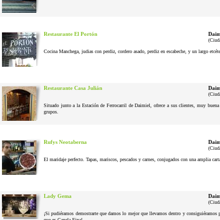
Restaurante El Portón
Daim
(Ciud
Cocina Manchega, judias con perdiz, cordero asado, perdiz en escabeche, y un largo etcéter
Restaurante Casa Julián
Daim
(Ciud
Situado junto a la Estación de Ferrocarril de Daimiel, ofrece a sus clientes, muy buena
grupos.
Rufys Neotaberna
Daim
(Ciud
El maridaje perfecto. Tapas, mariscos, pescados y carnes, conjugados con una amplia cart
Lady Gema
Daim
(Ciud
¡Si pudiéramos demostrarte que damos lo mejor que llevamos dentro y consiguiéramos pel
que es Canela Fina!