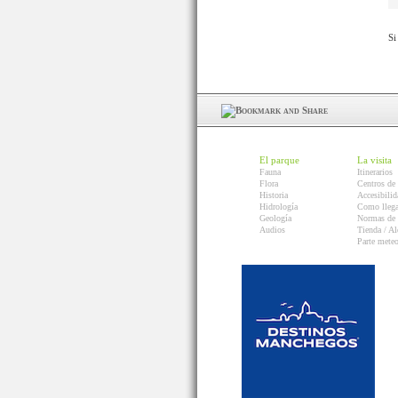
Si
El parque
La visita
Fauna
Itinerarios
Flora
Centros de 
Historia
Accesibilid
Hidrología
Como llega
Geología
Normas de 
Audios
Tienda / Al
Parte mete