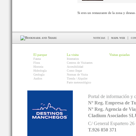
Si eres un restaurante de la zona y deseas
noticias
|
mapa web
|
con
El parque
La visita
Visitas guiadas
Fauna
Itinerarios
Flora
Centros de Visitantes
Historia
Accesibilidad
Hidrología
Como llegar
Geología
Normas de Visita
Audios
Tienda / Alquiler
Parte meteorológico
Portal de información y 
Nº Reg. Empresa de T
Nº Reg. Agencia de V
Cladium Asociados SL
C/ General Espartero 2
T.926 850 371