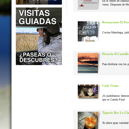
En el centro de Daimie
vinos. Disponen de Me
Restaurante El Po
Cocina Manchega, judias
Pizzería D.Castello
Para disfrutar con los 
Lady Gema
¡Si pudiéramos demostr
que es Canela Fina!
Tapería Bar La Cl
Te ofrece gran variedad 