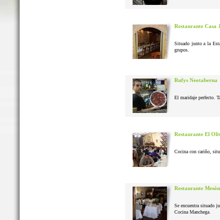
Restaurante Casa 
Situado junto a la Est
grupos.
Rufys Neotaberna
El maridaje perfecto. T
Restaurante El Oli
Cocina con cariño, situ
Restaurante Mesón
Se encuentra situado j
Cocina Manchega.