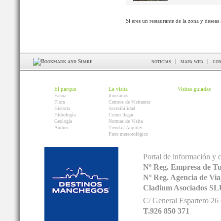
Si eres un restaurante de la zona y deseas
noticias
|
mapa web
|
con
El parque
La visita
Visitas guiadas
Fauna
Itinerarios
Flora
Centros de Visitantes
Historia
Accesibilidad
Hidrología
Como llegar
Geología
Normas de Visita
Audios
Tienda / Alquiler
Parte meteorológico
Portal de información y 
Nº Reg. Empresa de T
Nº Reg. Agencia de V
Cladium Asociados SL
C/ General Espartero 2
T.926 850 371