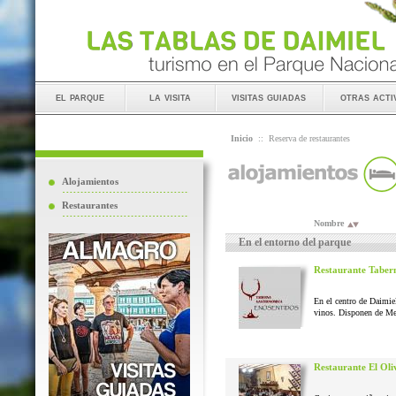
el parque
la visita
visitas guiadas
otras acti
Inicio
::
Reserva de restaurantes
Alojamientos
Restaurantes
Nombre
En el entorno del parque
Restaurante Taber
En el centro de Daimie
vinos. Disponen de Me
Restaurante El Oli