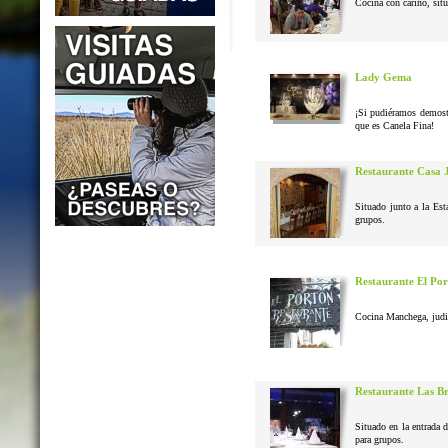
Cocina con cariño, situ
Lady Gema
¡Si pudiéramos demostr
que es Canela Fina!
Restaurante Casa 
Situado junto a la Est
grupos.
Restaurante El Po
Cocina Manchega, judias
Restaurante Las B
Situado en la entrada 
para grupos.