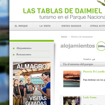
el parque
la visita
visitas guiadas
otras acti
Inicio
::
Reserva de restaurantes
Alojamientos
Restaurantes
Nombre
En el entorno del parque
Pizzería D.Castello
Para disfrutar con los 
Lady Gema