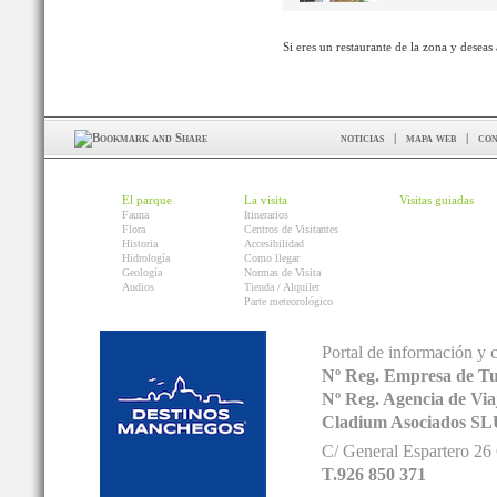
Si eres un restaurante de la zona y deseas
noticias
|
mapa web
|
con
El parque
La visita
Visitas guiadas
Fauna
Itinerarios
Flora
Centros de Visitantes
Historia
Accesibilidad
Hidrología
Como llegar
Geología
Normas de Visita
Audios
Tienda / Alquiler
Parte meteorológico
Portal de información y 
Nº Reg. Empresa de T
Nº Reg. Agencia de V
Cladium Asociados SL
C/ General Espartero 2
T.926 850 371