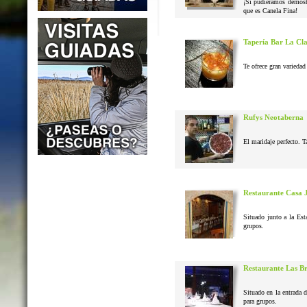
¡Si pudiéramos demostr
que es Canela Fina!
Tapería Bar La Cl
Te ofrece gran variedad 
Rufys Neotaberna
El maridaje perfecto. T
Restaurante Casa 
Situado junto a la Est
grupos.
Restaurante Las B
Situado en la entrada 
para grupos.