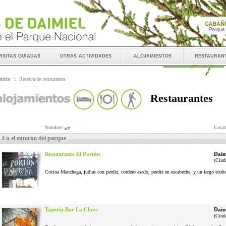
visitas guiadas
otras actividades
alojamientos
restauran
nicio
::
Reserva de restaurantes
Restaurantes
Nombre
Local
En el entorno del parque
Restaurante El Portón
Daim
(Ciud
Cocina Manchega, judias con perdiz, cordero asado, perdiz en escabeche, y un largo etcéter
Tapería Bar La Clave
Daim
(Ciud