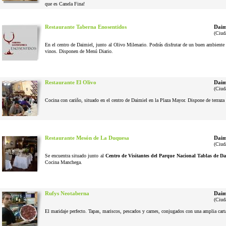
que es Canela Fina!
Restaurante Taberna Enosentidos
Daim
(Ciud
En el centro de Daimiel, junto al Olivo Milenario. Podrás disfrutar de un buen ambiente 
vinos. Disponen de Menú Diario.
Restaurante El Olivo
Daim
(Ciud
Cocina con cariño, situado en el centro de Daimiel en la Plaza Mayor. Dispone de terraza 
Restaurante Mesón de La Duquesa
Daim
(Ciud
Se encuentra situado junto al
Centro de Visitantes del Parque Nacional Tablas de Da
Cocina Manchega.
Rufys Neotaberna
Daim
(Ciud
El maridaje perfecto. Tapas, mariscos, pescados y carnes, conjugados con una amplia cart