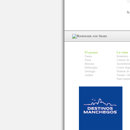
Si
El parque
La visita
Fauna
Itinerarios
Flora
Centros de 
Historia
Accesibilid
Hidrología
Como llega
Geología
Normas de 
Audios
Tienda / Al
Parte mete