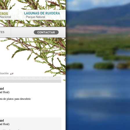
tes
ización
iel
ad Real)
a de platos para descubrir.
iel
ad Real)