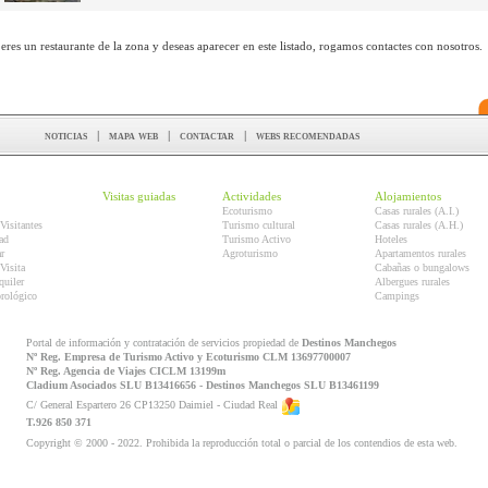
 eres un restaurante de la zona y deseas aparecer en este listado, rogamos contactes con nosotros.
noticias
|
mapa web
|
contactar
|
webs recomendadas
Visitas guiadas
Actividades
Alojamientos
Ecoturismo
Casas rurales (A.I.)
Visitantes
Turismo cultural
Casas rurales (A.H.)
ad
Turismo Activo
Hoteles
r
Agroturismo
Apartamentos rurales
Visita
Cabañas o bungalows
quiler
Albergues rurales
orológico
Campings
Portal de información y contratación de servicios propiedad de
Destinos Manchegos
Nº Reg. Empresa de Turismo Activo y Ecoturismo CLM 13697700007
Nº Reg. Agencia de Viajes CICLM 13199m
Cladium Asociados SLU B13416656 - Destinos Manchegos SLU B13461199
C/ General Espartero 26 CP13250 Daimiel - Ciudad Real
T.926 850 371
Copyright © 2000 - 2022. Prohibida la reproducción total o parcial de los contendios de esta web.