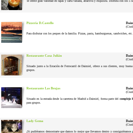
Te ofrece gran variedad en tapas y carta variada, atractiva y exquisita. Disfruta con los 5 
Pizzería D.Castello
Daim
(Ciud
Para disfrutar con los peques de la familia. Pizzas, pasta, hamburguesas, sandwiches, etc
Restaurante Casa Julián
Daim
(Ciud
Situado junto a la Estación de Ferrocarril de Daimiel, ofrece a sus clientes, muy buena
grupos.
Restaurante Las Brujas
Daim
(Ciud
Situado en la entrada desde la carretera de Madrid a Daimiel, forma parte del
complejo 
para grupos.
Lady Gema
Daim
(Ciud
¡Si pudiéramos demostrarte que damos lo mejor que llevamos dentro y consiguiéramos pel