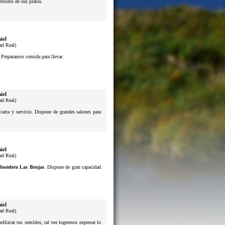
sentidos de sus platos.
iel
ad Real)
. Preparamos comida para llevar.
iel
ad Real)
 carta y servicio. Dispone de grandes salones para
iel
ad Real)
Hostelero Las Brujas
. Dispone de gran capacidad
iel
ad Real)
lizcar tus sentidos, tal vez logremos expresar lo