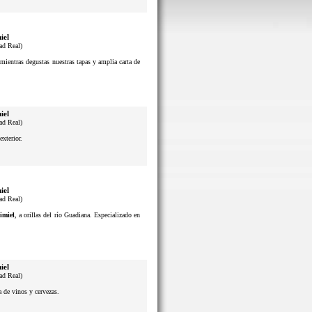
iel
ad Real)
mientras degustas nuestras tapas y amplia carta de
iel
ad Real)
exterior.
iel
ad Real)
imiel
, a orillas del río Guadiana. Especializado en
iel
ad Real)
a de vinos y cervezas.